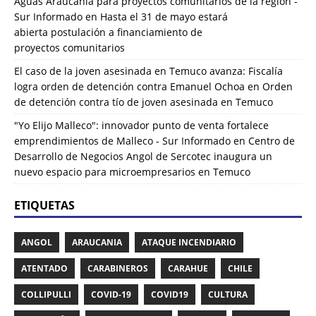
Aguas Araucanía para proyectos comunitarios de la región -
Sur Informado
en
Hasta el 31 de mayo estará
abierta postulación a financiamiento de
proyectos comunitarios
El caso de la joven asesinada en Temuco avanza: Fiscalía
logra orden de detención contra Emanuel Ochoa
en
Orden
de detención contra tío de joven asesinada en Temuco
"Yo Elijo Malleco": innovador punto de venta fortalece
emprendimientos de Malleco - Sur Informado
en
Centro de
Desarrollo de Negocios Angol de Sercotec inaugura un
nuevo espacio para microempresarios en Temuco
ETIQUETAS
ANGOL
ARAUCANIA
ATAQUE INCENDIARIO
ATENTADO
CARABINEROS
CARAHUE
CHILE
COLLIPULLI
COVID-19
COVID19
CULTURA