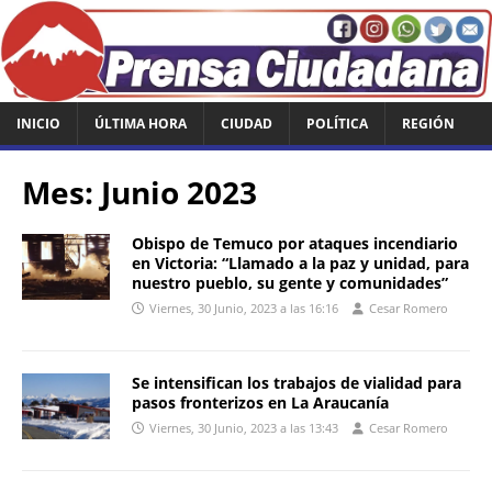
INICIO
ÚLTIMA HORA
CIUDAD
POLÍTICA
REGIÓN
Mes:
Junio 2023
Obispo de Temuco por ataques incendiario
en Victoria: “Llamado a la paz y unidad, para
nuestro pueblo, su gente y comunidades”
Viernes, 30 Junio, 2023 a las 16:16
Cesar Romero
Se intensifican los trabajos de vialidad para
pasos fronterizos en La Araucanía
Viernes, 30 Junio, 2023 a las 13:43
Cesar Romero