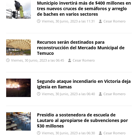
Municipio invertirá más de $400 millones en
tres nuevos cruces de semáforos y arreglo
de baches en varios sectores
Viernes, 30 Junio, 2023 a las 11:31
Cesar Romero
Recursos serán destinados para
reconstrucción del Mercado Municipal de
Temuco
Viernes, 30 Junio, 2023 a las 06:45
Cesar Romero
Segundo ataque incendiario en Victoria deja
iglesia en llamas
Viernes, 30 Junio, 2023 a las 06:40
Cesar Romero
Presidio a sostenedora de escuela de
Lautaro al apropiarse de subvenciones por
$30 millones
Viernes, 30 Junio, 2023 a las 06:30
Cesar Romero