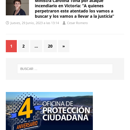
Ministra Carolina Tohá por ataque
incendiario en Victoria: “A quienes
perpetraron este atentado los vamos a
buscar y los vamos a llevar a la justicia”
Jueves, 29 Junio, 2023 a las 13:14
Cesar Romero
1
2
…
20
»