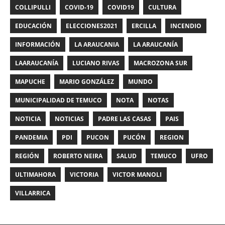
COLLIPULLI
COVID-19
COVID19
CULTURA
EDUCACIÓN
ELECCIONES2021
ERCILLA
INCENDIO
INFORMACIÓN
LA ARAUCANIA
LA ARAUCANÍA
LAARAUCANÍA
LUCIANO RIVAS
MACROZONA SUR
MAPUCHE
MARIO GONZÁLEZ
MUNDO
MUNICIPALIDAD DE TEMUCO
NOTA
NOTAS
NOTICIA
NOTICIAS
PADRE LAS CASAS
PAIS
PANDEMIA
PDI
PUCON
PUCÓN
REGION
REGIÓN
ROBERTO NEIRA
SALUD
TEMUCO
UFRO
ULTIMAHORA
VICTORIA
VICTOR MANOLI
VILLARRICA