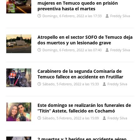
mujeres en Temuco quedo en prisión
preventiva hasta el martes
Domingo, 6 Febrero, 2022 a las 17:33
Freddy Silva
Atropello en el sector SOFO de Temuco deja
dos muertos y un lesionado grave
Domingo, 6 Febrero, 2022 a las 07:40
Freddy Silva
Carabinero de la segunda Comisaría de
Temuco fallece en accidente en Frutillar
Sábado, 5 Febrero, 2022 a las 15:33
Freddy Silva
Este domingo se realizarán los funerales de
“Titín” Astete, fallecido en Cochamó
Sábado, 5 Febrero, 2022 a las 15:09
Freddy Silva
2 muertos y 2 heridos en accidente aéreo