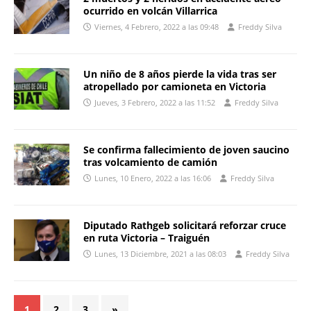
ocurrido en volcán Villarrica
Viernes, 4 Febrero, 2022 a las 09:48
Freddy Silva
Un niño de 8 años pierde la vida tras ser
atropellado por camioneta en Victoria
Jueves, 3 Febrero, 2022 a las 11:52
Freddy Silva
Se confirma fallecimiento de joven saucino
tras volcamiento de camión
Lunes, 10 Enero, 2022 a las 16:06
Freddy Silva
Diputado Rathgeb solicitará reforzar cruce
en ruta Victoria – Traiguén
Lunes, 13 Diciembre, 2021 a las 08:03
Freddy Silva
1
2
3
»