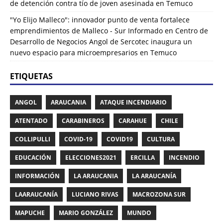
de detención contra tío de joven asesinada en Temuco
"Yo Elijo Malleco": innovador punto de venta fortalece
emprendimientos de Malleco - Sur Informado
en
Centro de
Desarrollo de Negocios Angol de Sercotec inaugura un
nuevo espacio para microempresarios en Temuco
ETIQUETAS
ANGOL
ARAUCANIA
ATAQUE INCENDIARIO
ATENTADO
CARABINEROS
CARAHUE
CHILE
COLLIPULLI
COVID-19
COVID19
CULTURA
EDUCACIÓN
ELECCIONES2021
ERCILLA
INCENDIO
INFORMACIÓN
LA ARAUCANIA
LA ARAUCANÍA
LAARAUCANÍA
LUCIANO RIVAS
MACROZONA SUR
MAPUCHE
MARIO GONZÁLEZ
MUNDO