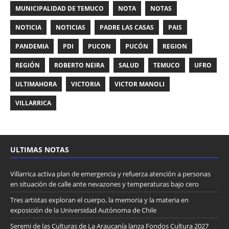
MUNICIPALIDAD DE TEMUCO
NOTA
NOTAS
NOTICIA
NOTICIAS
PADRE LAS CASAS
PAIS
PANDEMIA
PDI
PUCON
PUCÓN
REGION
REGIÓN
ROBERTO NEIRA
SALUD
TEMUCO
UFRO
ULTIMAHORA
VICTORIA
VICTOR MANOLI
VILLARRICA
ULTIMAS NOTAS
Villarrica activa plan de emergencia y refuerza atención a personas
en situación de calle ante nevazones y temperaturas bajo cero
Tres artistas exploran el cuerpo, la memoria y la materia en
exposición de la Universidad Autónoma de Chile
Seremi de las Culturas de La Araucanía lanza Fondos Cultura 2027