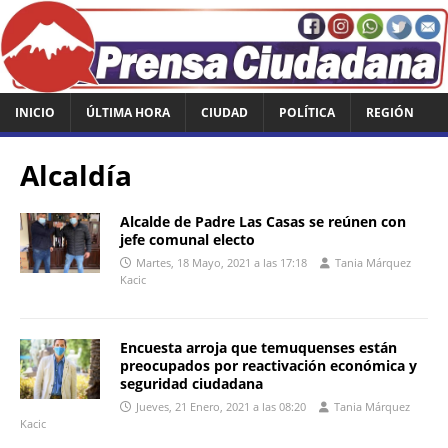
INICIO
ÚLTIMA HORA
CIUDAD
POLÍTICA
REGIÓN
Alcaldía
Alcalde de Padre Las Casas se reúnen con
jefe comunal electo
Martes, 18 Mayo, 2021 a las 17:18
Tania Márquez
Kacic
Encuesta arroja que temuquenses están
preocupados por reactivación económica y
seguridad ciudadana
Jueves, 21 Enero, 2021 a las 08:20
Tania Márquez
Kacic