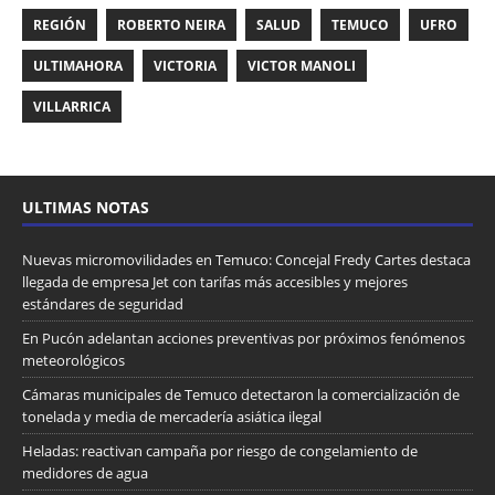
REGIÓN
ROBERTO NEIRA
SALUD
TEMUCO
UFRO
ULTIMAHORA
VICTORIA
VICTOR MANOLI
VILLARRICA
ULTIMAS NOTAS
Nuevas micromovilidades en Temuco: Concejal Fredy Cartes destaca
llegada de empresa Jet con tarifas más accesibles y mejores
estándares de seguridad
En Pucón adelantan acciones preventivas por próximos fenómenos
meteorológicos
Cámaras municipales de Temuco detectaron la comercialización de
tonelada y media de mercadería asiática ilegal
Heladas: reactivan campaña por riesgo de congelamiento de
medidores de agua