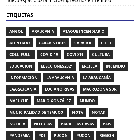
nuevo espacio para microempresarios en Temuco
ETIQUETAS
ANGOL
ARAUCANIA
ATAQUE INCENDIARIO
ATENTADO
CARABINEROS
CARAHUE
CHILE
COLLIPULLI
COVID-19
COVID19
CULTURA
EDUCACIÓN
ELECCIONES2021
ERCILLA
INCENDIO
INFORMACIÓN
LA ARAUCANIA
LA ARAUCANÍA
LAARAUCANÍA
LUCIANO RIVAS
MACROZONA SUR
MAPUCHE
MARIO GONZÁLEZ
MUNDO
MUNICIPALIDAD DE TEMUCO
NOTA
NOTAS
NOTICIA
NOTICIAS
PADRE LAS CASAS
PAIS
PANDEMIA
PDI
PUCON
PUCÓN
REGION