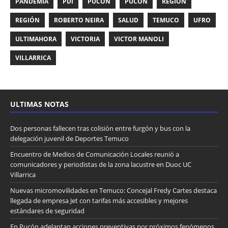
PANDEMIA
PDI
PUCON
PUCÓN
REGION
REGIÓN
ROBERTO NEIRA
SALUD
TEMUCO
UFRO
ULTIMAHORA
VICTORIA
VICTOR MANOLI
VILLARRICA
ULTIMAS NOTAS
Dos personas fallecen tras colisión entre furgón y bus con la
delegación juvenil de Deportes Temuco
Encuentro de Medios de Comunicación Locales reunió a
comunicadores y periodistas de la zona lacustre en Duoc UC
Villarrica
Nuevas micromovilidades en Temuco: Concejal Fredy Cartes destaca
llegada de empresa Jet con tarifas más accesibles y mejores
estándares de seguridad
En Pucón adelantan acciones preventivas por próximos fenómenos