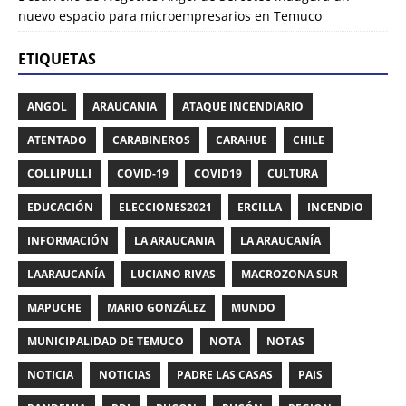
nuevo espacio para microempresarios en Temuco
ETIQUETAS
ANGOL
ARAUCANIA
ATAQUE INCENDIARIO
ATENTADO
CARABINEROS
CARAHUE
CHILE
COLLIPULLI
COVID-19
COVID19
CULTURA
EDUCACIÓN
ELECCIONES2021
ERCILLA
INCENDIO
INFORMACIÓN
LA ARAUCANIA
LA ARAUCANÍA
LAARAUCANÍA
LUCIANO RIVAS
MACROZONA SUR
MAPUCHE
MARIO GONZÁLEZ
MUNDO
MUNICIPALIDAD DE TEMUCO
NOTA
NOTAS
NOTICIA
NOTICIAS
PADRE LAS CASAS
PAIS