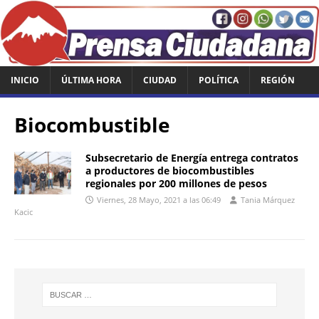
INICIO
ÚLTIMA HORA
CIUDAD
POLÍTICA
REGIÓN
Biocombustible
Subsecretario de Energía entrega contratos
a productores de biocombustibles
regionales por 200 millones de pesos
Viernes, 28 Mayo, 2021 a las 06:49
Tania Márquez
Kacic