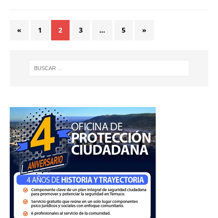
«
1
2
3
…
5
»