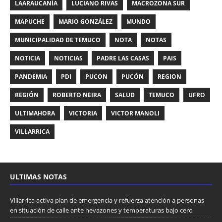
LAARAUCANÍA
LUCIANO RIVAS
MACROZONA SUR
MAPUCHE
MARIO GONZÁLEZ
MUNDO
MUNICIPALIDAD DE TEMUCO
NOTA
NOTAS
NOTICIA
NOTICIAS
PADRE LAS CASAS
PAIS
PANDEMIA
PDI
PUCON
PUCÓN
REGION
REGIÓN
ROBERTO NEIRA
SALUD
TEMUCO
UFRO
ULTIMAHORA
VICTORIA
VICTOR MANOLI
VILLARRICA
ULTIMAS NOTAS
Villarrica activa plan de emergencia y refuerza atención a personas
en situación de calle ante nevazones y temperaturas bajo cero