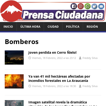
INICIO
ÚLTIMA HORA
CIUDAD
POLÍTICA
REGIÓN
Bomberos
Joven perdida en Cerro Ñielol
Viernes, 18 Febrero, 2022 a las 23:12
Freddy Silva
Ya van 41 mil hectáreas afectadas por
incendios forestales en La Araucanía
Viernes, 18 Febrero, 2022 a las 18:30
Freddy Silva
Imagen satelital revela la dramática