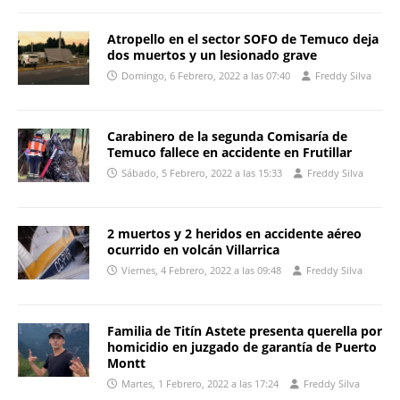
Atropello en el sector SOFO de Temuco deja
dos muertos y un lesionado grave
Domingo, 6 Febrero, 2022 a las 07:40
Freddy Silva
Carabinero de la segunda Comisaría de
Temuco fallece en accidente en Frutillar
Sábado, 5 Febrero, 2022 a las 15:33
Freddy Silva
2 muertos y 2 heridos en accidente aéreo
ocurrido en volcán Villarrica
Viernes, 4 Febrero, 2022 a las 09:48
Freddy Silva
Familia de Titín Astete presenta querella por
homicidio en juzgado de garantía de Puerto
Montt
Martes, 1 Febrero, 2022 a las 17:24
Freddy Silva