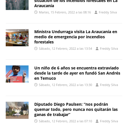
situación de los incendios forestales en La
Araucanía
Martes, 15 Febrero, 2022 a las 08:16
Freddy Silva
Ministra Undurraga visita La Araucanía en
medio de emergencia por incendios
forestales
Sábado, 12 Febrero, 2022 a las 13:54
Freddy Silva
Un niño de 6 años se encuentra extraviado
desde la tarde de ayer en fundó San Andrés
en Temuco
Sábado, 12 Febrero, 2022 a las 13:30
Freddy Silva
Diputado Diego Paulsen: “nos podrán
quemar todo, pero nunca nos quitarán las
ganas de trabajar”
Sábado, 12 Febrero, 2022 a las 07:10
Freddy Silva