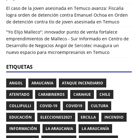
El caso de la joven asesinada en Temuco avanza: Fiscalía
logra orden de detención contra Emanuel Ochoa
en
Orden
de detención contra tío de joven asesinada en Temuco
"Yo Elijo Malleco": innovador punto de venta fortalece
emprendimientos de Malleco - Sur Informado
en
Centro de
Desarrollo de Negocios Angol de Sercotec inaugura un
nuevo espacio para microempresarios en Temuco
ETIQUETAS
ANGOL
ARAUCANIA
ATAQUE INCENDIARIO
ATENTADO
CARABINEROS
CARAHUE
CHILE
COLLIPULLI
COVID-19
COVID19
CULTURA
EDUCACIÓN
ELECCIONES2021
ERCILLA
INCENDIO
INFORMACIÓN
LA ARAUCANIA
LA ARAUCANÍA