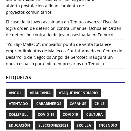
abierta postulación a financiamiento de
proyectos comunitarios
El caso de la joven asesinada en Temuco avanza: Fiscalía
logra orden de detención contra Emanuel Ochoa
en
Orden
de detención contra tío de joven asesinada en Temuco
"Yo Elijo Malleco": innovador punto de venta fortalece
emprendimientos de Malleco - Sur Informado
en
Centro de
Desarrollo de Negocios Angol de Sercotec inaugura un
nuevo espacio para microempresarios en Temuco
ETIQUETAS
ANGOL
ARAUCANIA
ATAQUE INCENDIARIO
ATENTADO
CARABINEROS
CARAHUE
CHILE
COLLIPULLI
COVID-19
COVID19
CULTURA
EDUCACIÓN
ELECCIONES2021
ERCILLA
INCENDIO