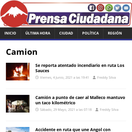
INICIO
ÚLTIMA HORA
CIUDAD
POLÍTICA
REGIÓN
Camion
Se reporta atentado incendiario en ruta Los
Sauces
Viernes, 4 Junio, 2021 a las 19:41
Freddy Silva
Camión a punto de caer al Malleco mantuvo
un taco kilométrico
Sábado, 29 Mayo, 2021 a las 07:18
Freddy Silva
Accidente en ruta que une Angol con