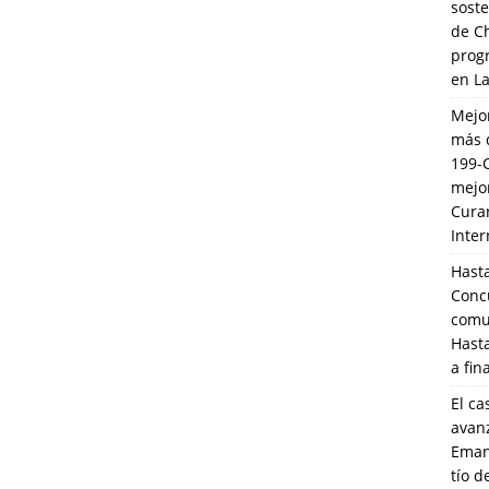
soste
de C
prog
en L
Mejo
más 
199-
mejo
Cura
Inte
Hasta
Conc
comun
Hasta
a fin
El ca
avanz
Eman
tío 