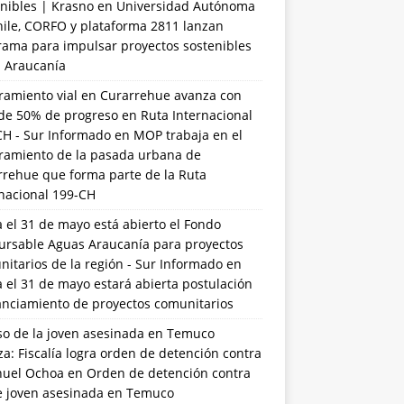
nibles | Krasno
en
Universidad Autónoma
hile, CORFO y plataforma 2811 lanzan
rama para impulsar proyectos sostenibles
a Araucanía
ramiento vial en Curarrehue avanza con
de 50% de progreso en Ruta Internacional
CH - Sur Informado
en
MOP trabaja en el
ramiento de la pasada urbana de
rrehue que forma parte de la Ruta
rnacional 199-CH
 el 31 de mayo está abierto el Fondo
ursable Aguas Araucanía para proyectos
itarios de la región - Sur Informado
en
 el 31 de mayo estará abierta postulación
anciamiento de proyectos comunitarios
so de la joven asesinada en Temuco
a: Fiscalía logra orden de detención contra
uel Ochoa
en
Orden de detención contra
de joven asesinada en Temuco