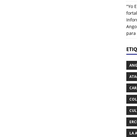
"Yo E
fort
Info
Ango
para
ETI
AN
ATA
CAR
COL
CUL
ERC
LA 