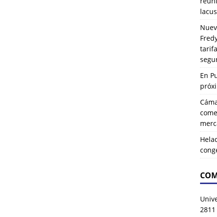
reuni
lacus
Nuev
Fredy
tarif
segu
En P
próx
Cáma
comer
merca
Hela
cong
COM
Univ
2811