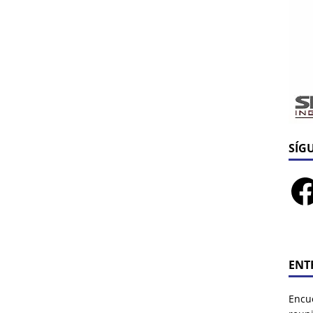
SÍG
ENT
Encu