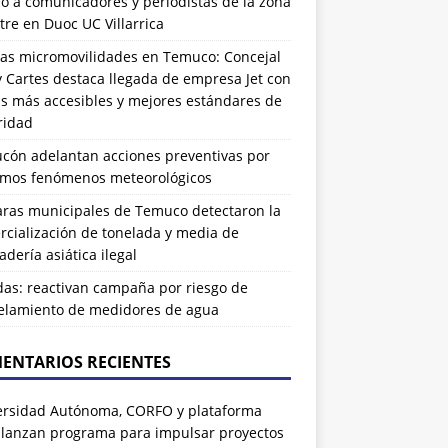
ó a comunicadores y periodistas de la zona
tre en Duoc UC Villarrica
as micromovilidades en Temuco: Concejal
 Cartes destaca llegada de empresa Jet con
as más accesibles y mejores estándares de
ridad
ucón adelantan acciones preventivas por
imos fenómenos meteorológicos
ras municipales de Temuco detectaron la
cialización de tonelada y media de
dería asiática ilegal
das: reactivan campaña por riesgo de
elamiento de medidores de agua
ENTARIOS RECIENTES
ersidad Autónoma, CORFO y plataforma
 lanzan programa para impulsar proyectos