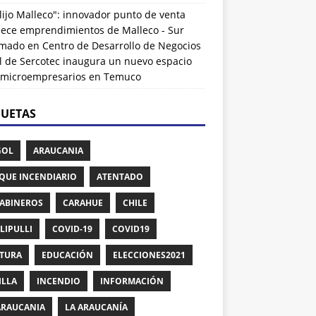
lijo Malleco": innovador punto de venta
alece emprendimientos de Malleco - Sur
rmado
en
Centro de Desarrollo de Negocios
l de Sercotec inaugura un nuevo espacio
 microempresarios en Temuco
QUETAS
GOL
ARAUCANIA
QUE INCENDIARIO
ATENTADO
ABINEROS
CARAHUE
CHILE
LIPULLI
COVID-19
COVID19
TURA
EDUCACIÓN
ELECCIONES2021
ILLA
INCENDIO
INFORMACIÓN
ARAUCANIA
LA ARAUCANÍA