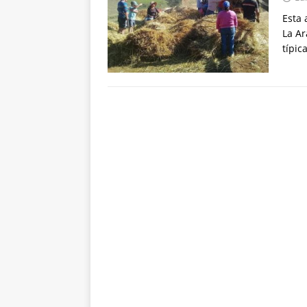
Esta 
La Ar
típic