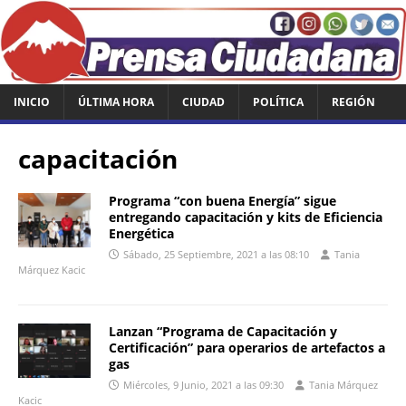
INICIO
ÚLTIMA HORA
CIUDAD
POLÍTICA
REGIÓN
capacitación
Programa “con buena Energía” sigue
entregando capacitación y kits de Eficiencia
Energética
Sábado, 25 Septiembre, 2021 a las 08:10
Tania
Márquez Kacic
Lanzan “Programa de Capacitación y
Certificación” para operarios de artefactos a
gas
Miércoles, 9 Junio, 2021 a las 09:30
Tania Márquez
Kacic