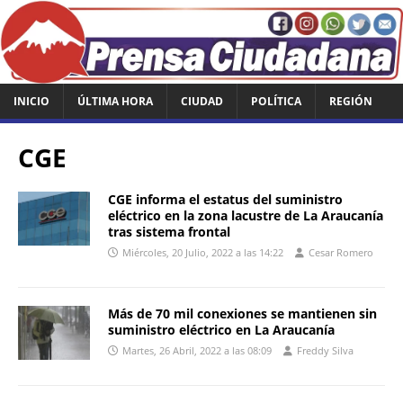
INICIO
ÚLTIMA HORA
CIUDAD
POLÍTICA
REGIÓN
CGE
CGE informa el estatus del suministro
eléctrico en la zona lacustre de La Araucanía
tras sistema frontal
Miércoles, 20 Julio, 2022 a las 14:22
Cesar Romero
Más de 70 mil conexiones se mantienen sin
suministro eléctrico en La Araucanía
Martes, 26 Abril, 2022 a las 08:09
Freddy Silva