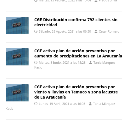
Martes, 15 Febrero, 2022 a las 13:04
Freddy Silva
CGE Distribución confirma 792 clientes sin
electricidad
Sábado, 28 Agosto, 2021 a las 06:30
Cesar Romero
CGE activa plan de acción preventivo por
aumento de precipitaciones en La Araucanía
Martes, 8 Junio, 2021 a las 15:28
Tania Márquez
Kacic
CGE activa plan de acción preventivo por
viento y lluvias en Temuco y zona lacustre
de La Araucanía
Lunes, 19 Abril, 2021 a las 16:03
Tania Márquez
Kacic