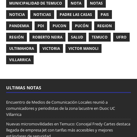
MUNICIPALIDAD DE TEMUCO
NOTA
NOTAS
NOTICIA
NOTICIAS
PADRE LAS CASAS
PAIS
PANDEMIA
PDI
PUCON
PUCÓN
REGION
REGIÓN
ROBERTO NEIRA
SALUD
TEMUCO
UFRO
ULTIMAHORA
VICTORIA
VICTOR MANOLI
VILLARRICA
ULTIMAS NOTAS
Encuentro de Medios de Comunicación Locales reunió a
comunicadores y periodistas de la zona lacustre en Duoc UC
Villarrica
Nuevas micromovilidades en Temuco: Concejal Fredy Cartes destaca
llegada de empresa Jet con tarifas más accesibles y mejores
estándares de seguridad