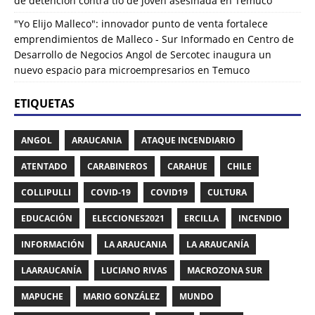
de detención contra tío de joven asesinada en Temuco
"Yo Elijo Malleco": innovador punto de venta fortalece
emprendimientos de Malleco - Sur Informado
en
Centro de
Desarrollo de Negocios Angol de Sercotec inaugura un
nuevo espacio para microempresarios en Temuco
ETIQUETAS
ANGOL
ARAUCANIA
ATAQUE INCENDIARIO
ATENTADO
CARABINEROS
CARAHUE
CHILE
COLLIPULLI
COVID-19
COVID19
CULTURA
EDUCACIÓN
ELECCIONES2021
ERCILLA
INCENDIO
INFORMACIÓN
LA ARAUCANIA
LA ARAUCANÍA
LAARAUCANÍA
LUCIANO RIVAS
MACROZONA SUR
MAPUCHE
MARIO GONZÁLEZ
MUNDO