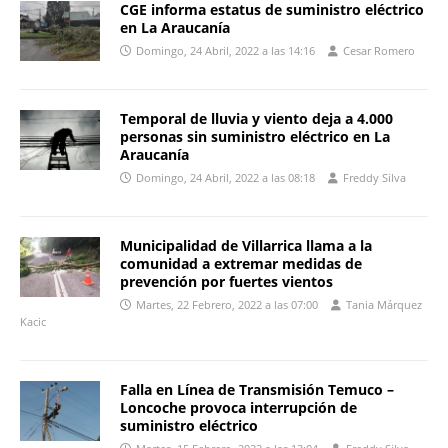
CGE informa estatus de suministro eléctrico
en La Araucanía
Domingo, 24 Abril, 2022 a las 14:16
Cesar Romero
Temporal de lluvia y viento deja a 4.000
personas sin suministro eléctrico en La
Araucanía
Domingo, 24 Abril, 2022 a las 08:18
Freddy Silva
Municipalidad de Villarrica llama a la
comunidad a extremar medidas de
prevención por fuertes vientos
Martes, 22 Febrero, 2022 a las 07:00
Tania Márquez
Kacic
Falla en Línea de Transmisión Temuco –
Loncoche provoca interrupción de
suministro eléctrico