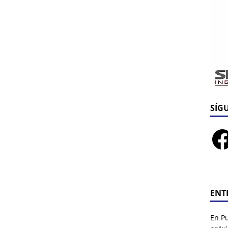
SÍG
ENT
En P