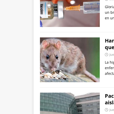
Glori
un br
en u
Han
que
Jue
La hi
enfer
afect
Pac
ais
Jue