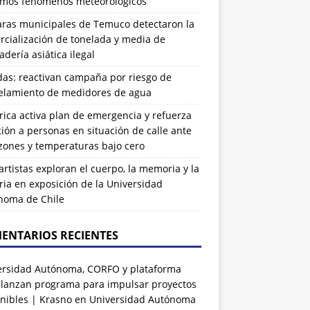
imos fenómenos meteorológicos
ras municipales de Temuco detectaron la
cialización de tonelada y media de
dería asiática ilegal
das: reactivan campaña por riesgo de
elamiento de medidores de agua
rrica activa plan de emergencia y refuerza
ión a personas en situación de calle ante
zones y temperaturas bajo cero
artistas exploran el cuerpo, la memoria y la
ia en exposición de la Universidad
noma de Chile
ENTARIOS RECIENTES
ersidad Autónoma, CORFO y plataforma
 lanzan programa para impulsar proyectos
nibles | Krasno
en
Universidad Autónoma