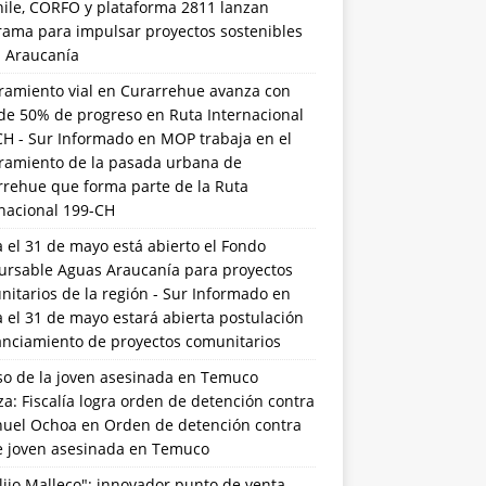
hile, CORFO y plataforma 2811 lanzan
rama para impulsar proyectos sostenibles
a Araucanía
ramiento vial en Curarrehue avanza con
de 50% de progreso en Ruta Internacional
CH - Sur Informado
en
MOP trabaja en el
ramiento de la pasada urbana de
rrehue que forma parte de la Ruta
rnacional 199-CH
 el 31 de mayo está abierto el Fondo
ursable Aguas Araucanía para proyectos
itarios de la región - Sur Informado
en
 el 31 de mayo estará abierta postulación
anciamiento de proyectos comunitarios
so de la joven asesinada en Temuco
a: Fiscalía logra orden de detención contra
uel Ochoa
en
Orden de detención contra
de joven asesinada en Temuco
lijo Malleco": innovador punto de venta