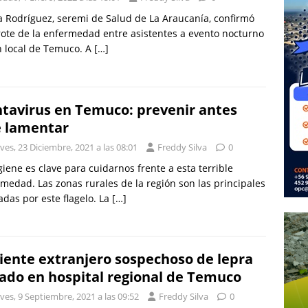
a Rodríguez, seremi de Salud de La Araucanía, confirmó
ote de la enfermedad entre asistentes a evento nocturno
n local de Temuco. A
[…]
tavirus en Temuco: prevenir antes
 lamentar
ves, 23 Diciembre, 2021 a las 08:01
Freddy Silva
0
giene es clave para cuidarnos frente a esta terrible
medad. Las zonas rurales de la región son las principales
adas por este flagelo. La
[…]
iente extranjero sospechoso de lepra
lado en hospital regional de Temuco
ves, 9 Septiembre, 2021 a las 09:52
Freddy Silva
0