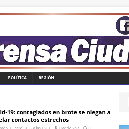
POLÍTICA
REGIÓN
id-19: contagiados en brote se niegan a
elar contactos estrechos
ado, 1 Enero, 2022 a las 15:01
Freddy Silva
0