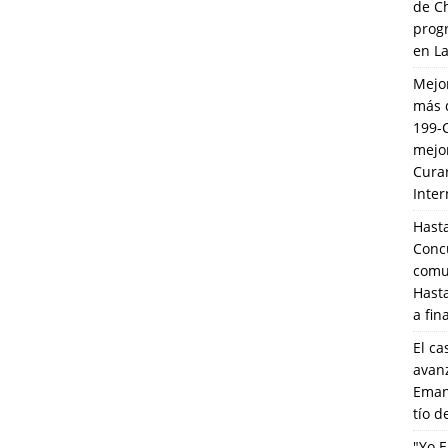
de C
prog
en L
Mejo
más 
199-
mejo
Cura
Inte
Hasta
Conc
comun
Hasta
a fin
El ca
avanz
Eman
tío 
"Yo E