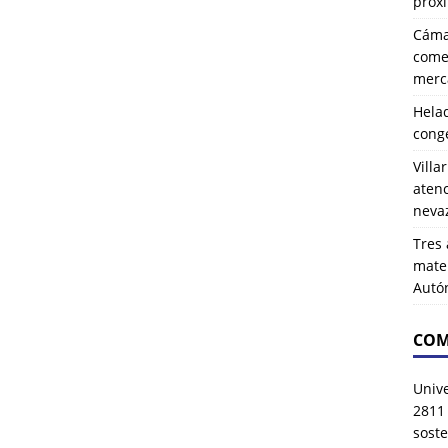
próx
Cáma
comer
merca
Hela
cong
Villa
atenc
neva
Tres 
mater
Autó
COM
Univ
2811
soste