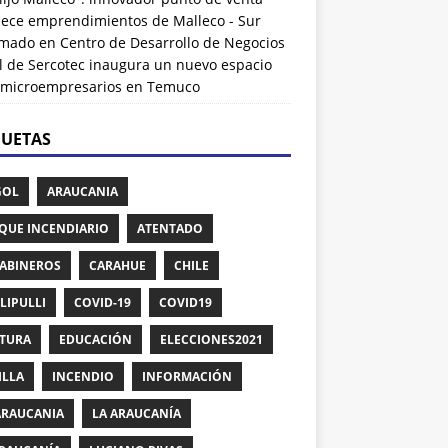
alece emprendimientos de Malleco - Sur
rmado
en
Centro de Desarrollo de Negocios
l de Sercotec inaugura un nuevo espacio
 microempresarios en Temuco
QUETAS
GOL
ARAUCANIA
QUE INCENDIARIO
ATENTADO
ABINEROS
CARAHUE
CHILE
LIPULLI
COVID-19
COVID19
TURA
EDUCACIÓN
ELECCIONES2021
ILLA
INCENDIO
INFORMACIÓN
ARAUCANIA
LA ARAUCANÍA