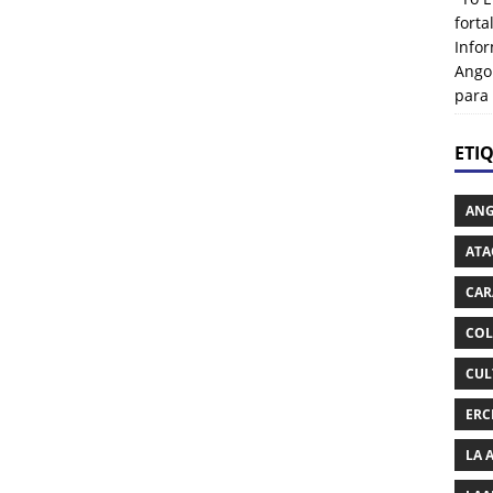
fort
Info
Ango
para
ETI
AN
ATA
CAR
COL
CUL
ERC
LA 