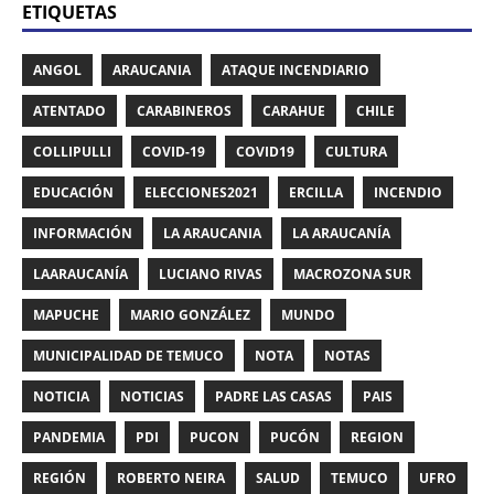
ETIQUETAS
ANGOL
ARAUCANIA
ATAQUE INCENDIARIO
ATENTADO
CARABINEROS
CARAHUE
CHILE
COLLIPULLI
COVID-19
COVID19
CULTURA
EDUCACIÓN
ELECCIONES2021
ERCILLA
INCENDIO
INFORMACIÓN
LA ARAUCANIA
LA ARAUCANÍA
LAARAUCANÍA
LUCIANO RIVAS
MACROZONA SUR
MAPUCHE
MARIO GONZÁLEZ
MUNDO
MUNICIPALIDAD DE TEMUCO
NOTA
NOTAS
NOTICIA
NOTICIAS
PADRE LAS CASAS
PAIS
PANDEMIA
PDI
PUCON
PUCÓN
REGION
REGIÓN
ROBERTO NEIRA
SALUD
TEMUCO
UFRO