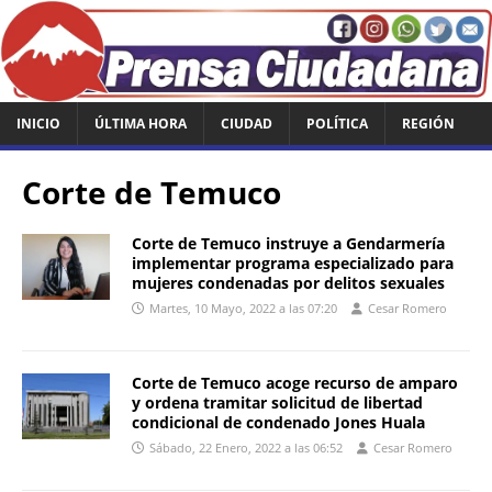
INICIO
ÚLTIMA HORA
CIUDAD
POLÍTICA
REGIÓN
Corte de Temuco
Corte de Temuco instruye a Gendarmería
implementar programa especializado para
mujeres condenadas por delitos sexuales
Martes, 10 Mayo, 2022 a las 07:20
Cesar Romero
Corte de Temuco acoge recurso de amparo
y ordena tramitar solicitud de libertad
condicional de condenado Jones Huala
Sábado, 22 Enero, 2022 a las 06:52
Cesar Romero