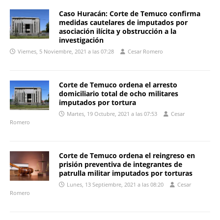
Caso Huracán: Corte de Temuco confirma
medidas cautelares de imputados por
asociación ilícita y obstrucción a la
investigación
Viernes, 5 Noviembre, 2021 a las 07:28
Cesar Romero
Corte de Temuco ordena el arresto
domiciliario total de ocho militares
imputados por tortura
Martes, 19 Octubre, 2021 a las 07:53
Cesar
Romero
Corte de Temuco ordena el reingreso en
prisión preventiva de integrantes de
patrulla militar imputados por torturas
Lunes, 13 Septiembre, 2021 a las 08:20
Cesar
Romero