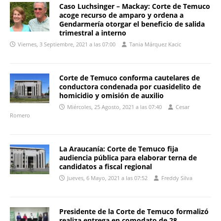
Caso Luchsinger – Mackay: Corte de Temuco
acoge recurso de amparo y ordena a
Gendarmería otorgar el beneficio de salida
trimestral a interno
Viernes, 3 Septiembre, 2021 a las 07:00
Tania Márquez Kacic
Corte de Temuco conforma cautelares de
conductora condenada por cuasidelito de
homicidio y omisión de auxilio
Miércoles, 25 Agosto, 2021 a las 07:40
Cesar
Romero
La Araucanía: Corte de Temuco fija
audiencia pública para elaborar terna de
candidatos a fiscal regional
Jueves, 6 Mayo, 2021 a las 07:52
Freddy Silva
Presidente de la Corte de Temuco formalizó
realiza entrega en comodato de 28