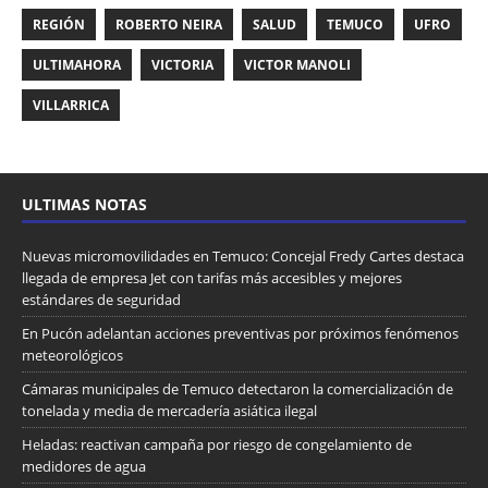
REGIÓN
ROBERTO NEIRA
SALUD
TEMUCO
UFRO
ULTIMAHORA
VICTORIA
VICTOR MANOLI
VILLARRICA
ULTIMAS NOTAS
Nuevas micromovilidades en Temuco: Concejal Fredy Cartes destaca
llegada de empresa Jet con tarifas más accesibles y mejores
estándares de seguridad
En Pucón adelantan acciones preventivas por próximos fenómenos
meteorológicos
Cámaras municipales de Temuco detectaron la comercialización de
tonelada y media de mercadería asiática ilegal
Heladas: reactivan campaña por riesgo de congelamiento de
medidores de agua