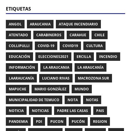
ETIQUETAS
ANGOL
ARAUCANIA
ATAQUE INCENDIARIO
ATENTADO
CARABINEROS
CARAHUE
CHILE
COLLIPULLI
COVID-19
COVID19
CULTURA
EDUCACIÓN
ELECCIONES2021
ERCILLA
INCENDIO
INFORMACIÓN
LA ARAUCANIA
LA ARAUCANÍA
LAARAUCANÍA
LUCIANO RIVAS
MACROZONA SUR
MAPUCHE
MARIO GONZÁLEZ
MUNDO
MUNICIPALIDAD DE TEMUCO
NOTA
NOTAS
NOTICIA
NOTICIAS
PADRE LAS CASAS
PAIS
PANDEMIA
PDI
PUCON
PUCÓN
REGION