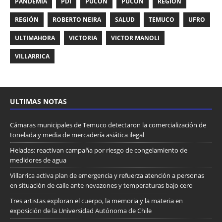
PANDEMIA
PDI
PUCON
PUCÓN
REGION
REGIÓN
ROBERTO NEIRA
SALUD
TEMUCO
UFRO
ULTIMAHORA
VICTORIA
VICTOR MANOLI
VILLARRICA
ULTIMAS NOTAS
Cámaras municipales de Temuco detectaron la comercialización de
tonelada y media de mercadería asiática ilegal
Heladas: reactivan campaña por riesgo de congelamiento de
medidores de agua
Villarrica activa plan de emergencia y refuerza atención a personas
en situación de calle ante nevazones y temperaturas bajo cero
Tres artistas exploran el cuerpo, la memoria y la materia en
exposición de la Universidad Autónoma de Chile