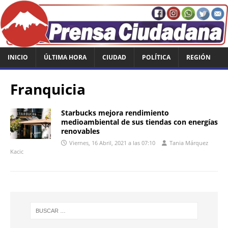
INICIO
ÚLTIMA HORA
CIUDAD
POLÍTICA
REGIÓN
Franquicia
Starbucks mejora rendimiento
medioambiental de sus tiendas con energías
renovables
Viernes, 16 Abril, 2021 a las 07:10
Tania Márquez
Kacic