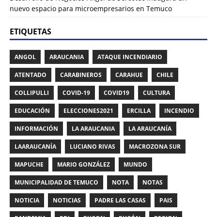
nuevo espacio para microempresarios en Temuco
ETIQUETAS
ANGOL
ARAUCANIA
ATAQUE INCENDIARIO
ATENTADO
CARABINEROS
CARAHUE
CHILE
COLLIPULLI
COVID-19
COVID19
CULTURA
EDUCACIÓN
ELECCIONES2021
ERCILLA
INCENDIO
INFORMACIÓN
LA ARAUCANIA
LA ARAUCANÍA
LAARAUCANÍA
LUCIANO RIVAS
MACROZONA SUR
MAPUCHE
MARIO GONZÁLEZ
MUNDO
MUNICIPALIDAD DE TEMUCO
NOTA
NOTAS
NOTICIA
NOTICIAS
PADRE LAS CASAS
PAIS