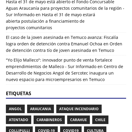
Hasta el 31 de mayo está abierto el Fondo Concursable
Aguas Araucanía para proyectos comunitarios de la región -
Sur Informado
en
Hasta el 31 de mayo estará
abierta postulación a financiamiento de
proyectos comunitarios
El caso de la joven asesinada en Temuco avanza: Fiscalía
logra orden de detención contra Emanuel Ochoa
en
Orden
de detención contra tío de joven asesinada en Temuco
"Yo Elijo Malleco": innovador punto de venta fortalece
emprendimientos de Malleco - Sur Informado
en
Centro de
Desarrollo de Negocios Angol de Sercotec inaugura un
nuevo espacio para microempresarios en Temuco
ETIQUETAS
ANGOL
ARAUCANIA
ATAQUE INCENDIARIO
ATENTADO
CARABINEROS
CARAHUE
CHILE
COLLIPULLI
COVID-19
COVID19
CULTURA