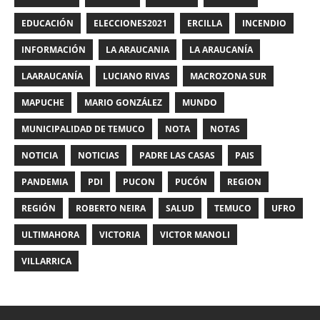
EDUCACIÓN
ELECCIONES2021
ERCILLA
INCENDIO
INFORMACIÓN
LA ARAUCANIA
LA ARAUCANÍA
LAARAUCANÍA
LUCIANO RIVAS
MACROZONA SUR
MAPUCHE
MARIO GONZÁLEZ
MUNDO
MUNICIPALIDAD DE TEMUCO
NOTA
NOTAS
NOTICIA
NOTICIAS
PADRE LAS CASAS
PAIS
PANDEMIA
PDI
PUCON
PUCÓN
REGION
REGIÓN
ROBERTO NEIRA
SALUD
TEMUCO
UFRO
ULTIMAHORA
VICTORIA
VICTOR MANOLI
VILLARRICA