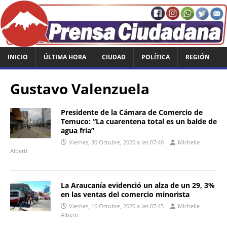
INICIO
ÚLTIMA HORA
CIUDAD
POLÍTICA
REGIÓN
Gustavo Valenzuela
Presidente de la Cámara de Comercio de
Temuco: “La cuarentena total es un balde de
agua fría”
Viernes, 30 Octubre, 2020 a las 07:40
Michelle
Alberti
La Araucanía evidenció un alza de un 29, 3%
en las ventas del comercio minorista
Viernes, 16 Octubre, 2020 a las 07:45
Michelle
Alberti