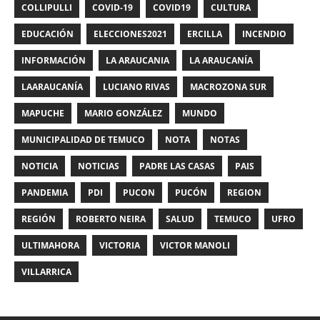
COLLIPULLI
COVID-19
COVID19
CULTURA
EDUCACIÓN
ELECCIONES2021
ERCILLA
INCENDIO
INFORMACIÓN
LA ARAUCANIA
LA ARAUCANÍA
LAARAUCANÍA
LUCIANO RIVAS
MACROZONA SUR
MAPUCHE
MARIO GONZÁLEZ
MUNDO
MUNICIPALIDAD DE TEMUCO
NOTA
NOTAS
NOTICIA
NOTICIAS
PADRE LAS CASAS
PAIS
PANDEMIA
PDI
PUCON
PUCÓN
REGION
REGIÓN
ROBERTO NEIRA
SALUD
TEMUCO
UFRO
ULTIMAHORA
VICTORIA
VICTOR MANOLI
VILLARRICA