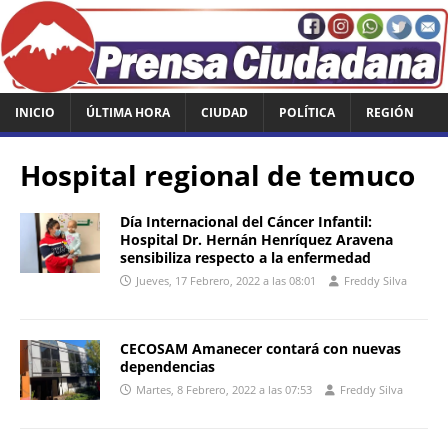
INICIO
ÚLTIMA HORA
CIUDAD
POLÍTICA
REGIÓN
Hospital regional de temuco
Día Internacional del Cáncer Infantil:
Hospital Dr. Hernán Henríquez Aravena
sensibiliza respecto a la enfermedad
Jueves, 17 Febrero, 2022 a las 08:01
Freddy Silva
CECOSAM Amanecer contará con nuevas
dependencias
Martes, 8 Febrero, 2022 a las 07:53
Freddy Silva