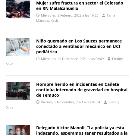
Mujer sufre fractura en sector el Colorado
en RN Malalcahuello
Miércoles, 2 Febrero, 2022 a las 16:23
Tania
Márquez Kacic
Niño quemado en Los Sauces permanece
conectado a ventilador mecánico en UCI
pediátrica
Miércoles, 29 Diciembre, 2021 a las 08:09
Freddy
Silva
Hombre herido en incidentes en Cañete
continúa internado de gravedad en hospital
de Temuco
Viernes, 5 Noviembre, 2021 a las 07:34
Freddy
Silva
Delegado Víctor Manoli: “La policía ya esta
indagando, esperamos tener resultados a la