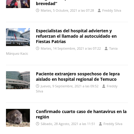
brevedad”
Martes, 5 Octubre, 2021 a las 07:28
Freddy Silva
Especialistas del hospital advierten y
refuerzan el llamado al autocuidado en
Fiestas Patrias
Martes, 14 Septiembre, 2021 a las 07:22
Tania
Márquez Kacic
Paciente extranjero sospechoso de lepra
aislado en hospital regional de Temuco
Jueves, 9 Septiembre, 2021 a las 09:52
Freddy
Silva
Confirmado cuarto caso de hantavirus en la
región
Sábado, 28 Agosto, 2021 a las 11:51
Freddy Silva