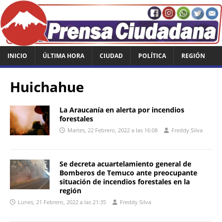
INICIO
ÚLTIMA HORA
CIUDAD
POLÍTICA
REGIÓN
Huichahue
La Araucanía en alerta por incendios
forestales
Martes, 22 Febrero, 2022 a las 16:08
Freddy Silva
Se decreta acuartelamiento general de
Bomberos de Temuco ante preocupante
situación de incendios forestales en la
región
Lunes, 21 Febrero, 2022 a las 21:35
Freddy Silva