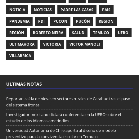
NOTICIA
NOTICIAS
PADRE LAS CASAS
PAIS
PANDEMIA
PDI
PUCON
PUCÓN
REGION
REGIÓN
ROBERTO NEIRA
SALUD
TEMUCO
UFRO
ULTIMAHORA
VICTORIA
VICTOR MANOLI
VILLARRICA
ULTIMAS NOTAS
Reportan caída de nieve en sectores rurales de Carahue tras el paso
del sistema frontal
Investigador mexicano dictará conferencia en la UFRO sobre el
estudio de los idiomas amerindios
Universidad Autónoma de Chile aporta al diseño de modelo
preventivo para la convivencia escolar en Temuco