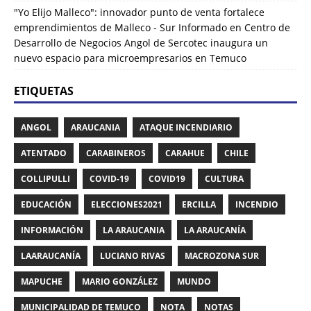
"Yo Elijo Malleco": innovador punto de venta fortalece
emprendimientos de Malleco - Sur Informado
en
Centro de
Desarrollo de Negocios Angol de Sercotec inaugura un
nuevo espacio para microempresarios en Temuco
ETIQUETAS
ANGOL
ARAUCANIA
ATAQUE INCENDIARIO
ATENTADO
CARABINEROS
CARAHUE
CHILE
COLLIPULLI
COVID-19
COVID19
CULTURA
EDUCACIÓN
ELECCIONES2021
ERCILLA
INCENDIO
INFORMACIÓN
LA ARAUCANIA
LA ARAUCANÍA
LAARAUCANÍA
LUCIANO RIVAS
MACROZONA SUR
MAPUCHE
MARIO GONZÁLEZ
MUNDO
MUNICIPALIDAD DE TEMUCO
NOTA
NOTAS