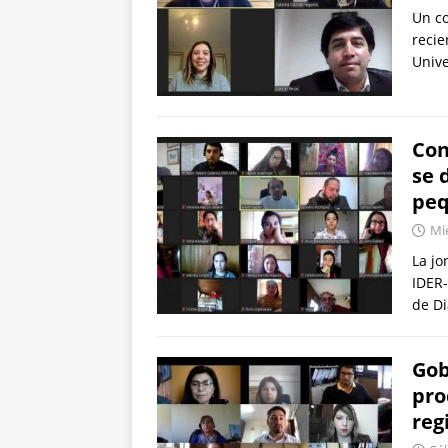
Un co
recie
Unive
Con
se 
peq
Mié
La jo
IDER-
de Di
Gob
pro
reg