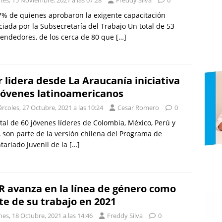
% de quienes aprobaron la exigente capacitación
ciada por la Subsecretaría del Trabajo Un total de 53
endedores, de los cerca de 80 que
[…]
r lidera desde La Araucanía iniciativa
jóvenes latinoamericanos
rcoles, 27 Octubre, 2021 a las 10:24
Cesar Romero
0
tal de 60 jóvenes líderes de Colombia, México, Perú y
, son parte de la versión chilena del Programa de
tariado Juvenil de la
[…]
R avanza en la línea de género como
te de su trabajo en 2021
es, 18 Octubre, 2021 a las 14:46
Freddy Silva
0