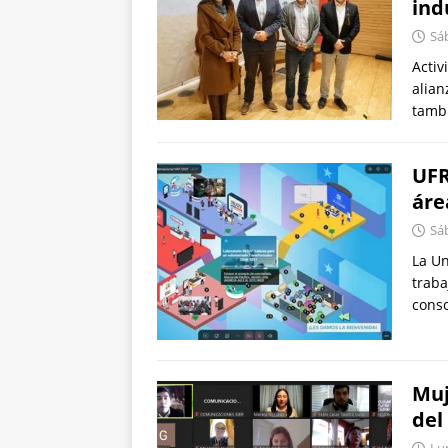
ind
Sáb
Activ
alian
tambi
UFR
áre
Sáb
La Un
traba
conso
Muj
del
Lu