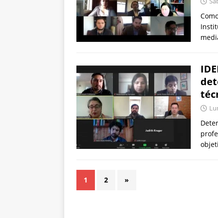
Sáb
Como 
Insti
medi
IDE
det
téc
Lun
Deter
profe
objet
1
2
»