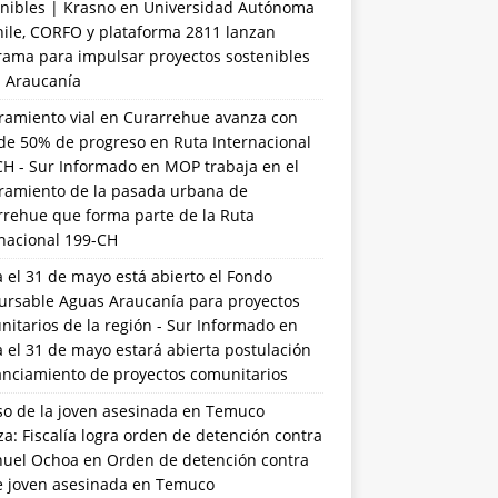
nibles | Krasno
en
Universidad Autónoma
hile, CORFO y plataforma 2811 lanzan
rama para impulsar proyectos sostenibles
a Araucanía
ramiento vial en Curarrehue avanza con
de 50% de progreso en Ruta Internacional
CH - Sur Informado
en
MOP trabaja en el
ramiento de la pasada urbana de
rrehue que forma parte de la Ruta
rnacional 199-CH
 el 31 de mayo está abierto el Fondo
ursable Aguas Araucanía para proyectos
itarios de la región - Sur Informado
en
 el 31 de mayo estará abierta postulación
anciamiento de proyectos comunitarios
so de la joven asesinada en Temuco
a: Fiscalía logra orden de detención contra
uel Ochoa
en
Orden de detención contra
de joven asesinada en Temuco