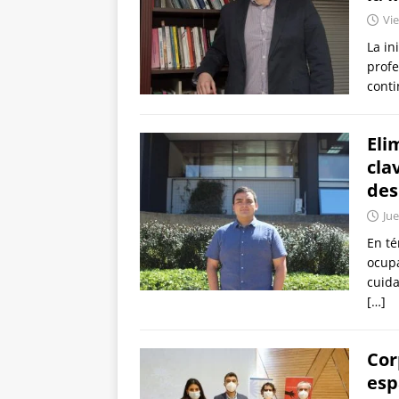
Vie
La in
profe
conti
Eli
cla
des
Jue
En té
ocupa
cuida
[…]
Cor
esp