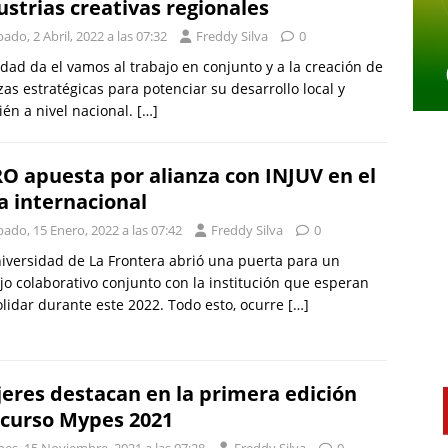
ustrias creativas regionales
ado, 2 Abril, 2022 a las 07:32
Freddy Silva
0
idad da el vamos al trabajo en conjunto y a la creación de
zas estratégicas para potenciar su desarrollo local y
én a nivel nacional.
[…]
O apuesta por alianza con INJUV en el
a internacional
ado, 15 Enero, 2022 a las 07:42
Freddy Silva
0
iversidad de La Frontera abrió una puerta para un
jo colaborativo conjunto con la institución que esperan
lidar durante este 2022. Todo esto, ocurre
[…]
eres destacan en la primera edición
 curso Mypes 2021
nes, 15 Noviembre, 2021 a las 07:28
Freddy Silva
0