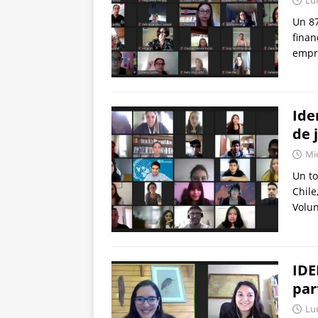
Un 87
finan
empr
Ide
de 
Mié
Un to
Chile
Volun
IDE
par
Lun