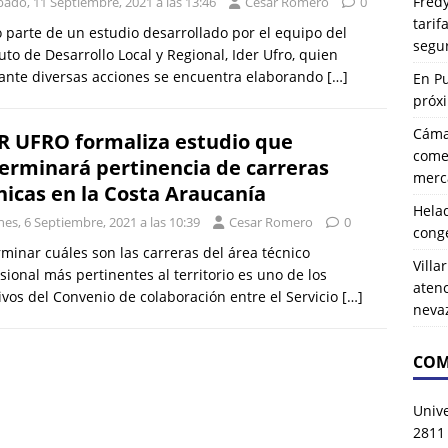
Fredy
ado, 11 Septiembre, 2021 a las 13:46
Cesar Romero
0
tarif
parte de un estudio desarrollado por el equipo del
segu
tuto de Desarrollo Local y Regional, Ider Ufro, quien
ante diversas acciones se encuentra elaborando
[…]
En P
próx
Cáma
R UFRO formaliza estudio que
comer
erminará pertinencia de carreras
merca
nicas en la Costa Araucanía
Hela
es, 6 Septiembre, 2021 a las 10:39
Cesar Romero
0
cong
minar cuáles son las carreras del área técnico
Villa
sional más pertinentes al territorio es uno de los
atenc
ivos del Convenio de colaboración entre el Servicio
[…]
neva
COM
Univ
2811