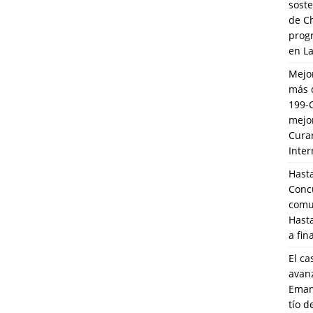
soste
de C
prog
en L
Mejo
más 
199-
mejo
Cura
Inte
Hasta
Conc
comun
Hasta
a fin
El ca
avanz
Eman
tío 