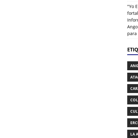
"Yo E
fort
Info
Ango
para
ETI
AN
ATA
CAR
COL
CUL
ERC
LA 