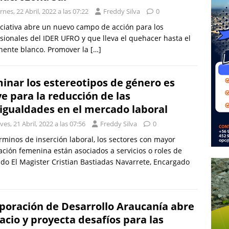
rnes, 22 Abril, 2022 a las 07:22
Freddy Silva
0
iciativa abre un nuevo campo de acción para los
sionales del IDER UFRO y que lleva el quehacer hasta el
nente blanco. Promover la
[…]
minar los estereotipos de género es
ve para la reducción de las
igualdades en el mercado laboral
ves, 21 Abril, 2022 a las 07:56
Freddy Silva
0
rminos de inserción laboral, los sectores con mayor
ción femenina están asociados a servicios o roles de
do El Magister Cristian Bastiadas Navarrete, Encargado
poración de Desarrollo Araucanía abre
acio y proyecta desafíos para las