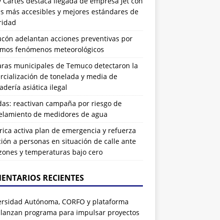
 Cartes destaca llegada de empresa Jet con
as más accesibles y mejores estándares de
ridad
ucón adelantan acciones preventivas por
imos fenómenos meteorológicos
ras municipales de Temuco detectaron la
cialización de tonelada y media de
dería asiática ilegal
das: reactivan campaña por riesgo de
elamiento de medidores de agua
rrica activa plan de emergencia y refuerza
ión a personas en situación de calle ante
zones y temperaturas bajo cero
ENTARIOS RECIENTES
ersidad Autónoma, CORFO y plataforma
 lanzan programa para impulsar proyectos