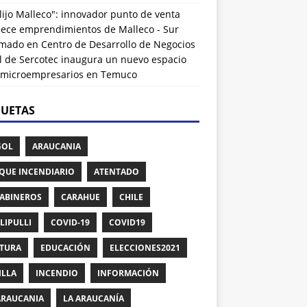
lijo Malleco": innovador punto de venta
alece emprendimientos de Malleco - Sur
rmado
en
Centro de Desarrollo de Negocios
l de Sercotec inaugura un nuevo espacio
 microempresarios en Temuco
QUETAS
GOL
ARAUCANIA
QUE INCENDIARIO
ATENTADO
ABINEROS
CARAHUE
CHILE
LIPULLI
COVID-19
COVID19
TURA
EDUCACIÓN
ELECCIONES2021
ILLA
INCENDIO
INFORMACIÓN
ARAUCANIA
LA ARAUCANÍA