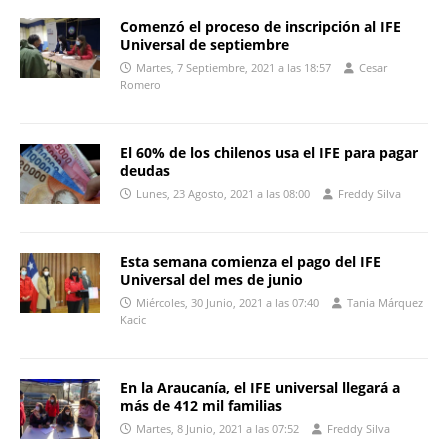
Comenzó el proceso de inscripción al IFE
Universal de septiembre
Martes, 7 Septiembre, 2021 a las 18:57
Cesar
Romero
El 60% de los chilenos usa el IFE para pagar
deudas
Lunes, 23 Agosto, 2021 a las 08:00
Freddy Silva
Esta semana comienza el pago del IFE
Universal del mes de junio
Miércoles, 30 Junio, 2021 a las 07:40
Tania Márquez
Kacic
En la Araucanía, el IFE universal llegará a
más de 412 mil familias
Martes, 8 Junio, 2021 a las 07:52
Freddy Silva