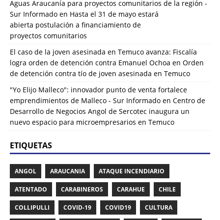
Aguas Araucanía para proyectos comunitarios de la región -
Sur Informado
en
Hasta el 31 de mayo estará
abierta postulación a financiamiento de
proyectos comunitarios
El caso de la joven asesinada en Temuco avanza: Fiscalía
logra orden de detención contra Emanuel Ochoa
en
Orden
de detención contra tío de joven asesinada en Temuco
"Yo Elijo Malleco": innovador punto de venta fortalece
emprendimientos de Malleco - Sur Informado
en
Centro de
Desarrollo de Negocios Angol de Sercotec inaugura un
nuevo espacio para microempresarios en Temuco
ETIQUETAS
ANGOL
ARAUCANIA
ATAQUE INCENDIARIO
ATENTADO
CARABINEROS
CARAHUE
CHILE
COLLIPULLI
COVID-19
COVID19
CULTURA