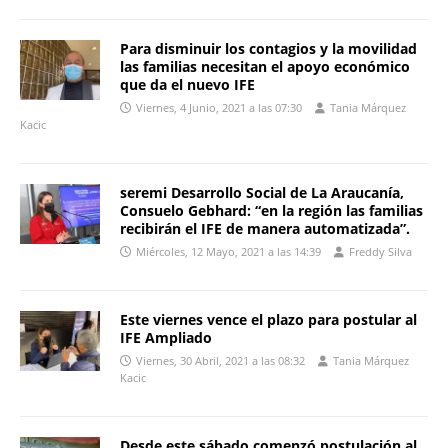
Para disminuir los contagios y la movilidad
las familias necesitan el apoyo económico
que da el nuevo IFE
Viernes, 4 Junio, 2021 a las 07:30
Tania Márquez
Kacic
seremi Desarrollo Social de La Araucanía,
Consuelo Gebhard: “en la región las familias
recibirán el IFE de manera automatizada”.
Miércoles, 12 Mayo, 2021 a las 14:39
Freddy Silva
Este viernes vence el plazo para postular al
IFE Ampliado
Viernes, 30 Abril, 2021 a las 08:32
Tania Márquez
Kacic
Desde este sábado comenzó postulación al