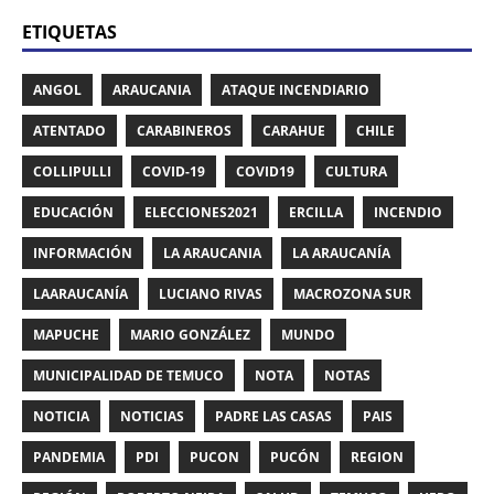
ETIQUETAS
ANGOL
ARAUCANIA
ATAQUE INCENDIARIO
ATENTADO
CARABINEROS
CARAHUE
CHILE
COLLIPULLI
COVID-19
COVID19
CULTURA
EDUCACIÓN
ELECCIONES2021
ERCILLA
INCENDIO
INFORMACIÓN
LA ARAUCANIA
LA ARAUCANÍA
LAARAUCANÍA
LUCIANO RIVAS
MACROZONA SUR
MAPUCHE
MARIO GONZÁLEZ
MUNDO
MUNICIPALIDAD DE TEMUCO
NOTA
NOTAS
NOTICIA
NOTICIAS
PADRE LAS CASAS
PAIS
PANDEMIA
PDI
PUCON
PUCÓN
REGION