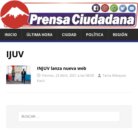
INICIO
ÚLTIMA HORA
CIUDAD
POLÍTICA
REGIÓN
IJUV
INJUV lanza nueva web
Viernes, 23 Abril, 2021 a las 08:00
Tania Márquez
Kacic