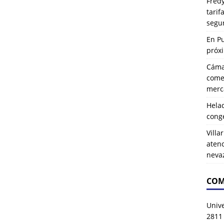
Fredy
tarif
segu
En P
próx
Cáma
comer
merca
Hela
cong
Villa
atenc
neva
COM
Univ
2811