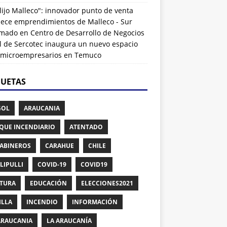
lijo Malleco": innovador punto de venta
alece emprendimientos de Malleco - Sur
rmado
en
Centro de Desarrollo de Negocios
l de Sercotec inaugura un nuevo espacio
 microempresarios en Temuco
QUETAS
GOL
ARAUCANIA
QUE INCENDIARIO
ATENTADO
ABINEROS
CARAHUE
CHILE
LIPULLI
COVID-19
COVID19
TURA
EDUCACIÓN
ELECCIONES2021
ILLA
INCENDIO
INFORMACIÓN
ARAUCANIA
LA ARAUCANÍA