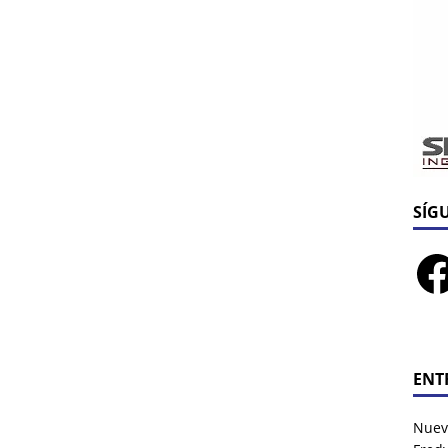
SÍG
ENT
Nuev