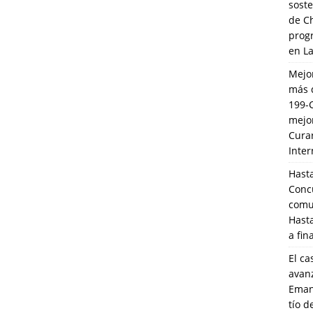
soste
de C
prog
en L
Mejo
más 
199-
mejo
Cura
Inte
Hasta
Conc
comun
Hasta
a fin
El ca
avanz
Eman
tío 