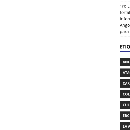
"Yo E
fort
Info
Ango
para
ETI
AN
ATA
CAR
COL
CUL
ERC
LA 