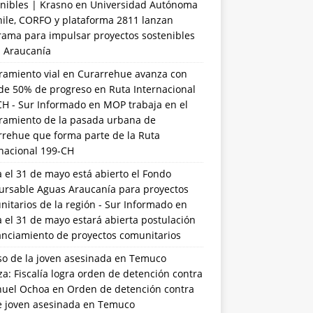
nibles | Krasno
en
Universidad Autónoma
hile, CORFO y plataforma 2811 lanzan
rama para impulsar proyectos sostenibles
a Araucanía
ramiento vial en Curarrehue avanza con
de 50% de progreso en Ruta Internacional
CH - Sur Informado
en
MOP trabaja en el
ramiento de la pasada urbana de
rrehue que forma parte de la Ruta
rnacional 199-CH
 el 31 de mayo está abierto el Fondo
ursable Aguas Araucanía para proyectos
itarios de la región - Sur Informado
en
 el 31 de mayo estará abierta postulación
anciamiento de proyectos comunitarios
so de la joven asesinada en Temuco
a: Fiscalía logra orden de detención contra
uel Ochoa
en
Orden de detención contra
de joven asesinada en Temuco