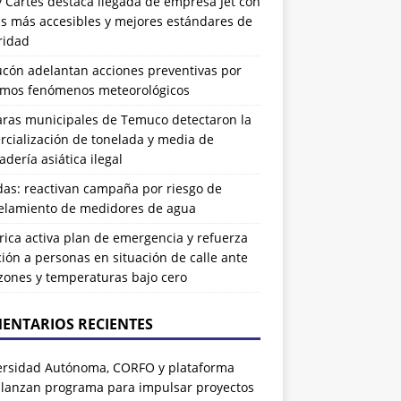
 Cartes destaca llegada de empresa Jet con
as más accesibles y mejores estándares de
ridad
ucón adelantan acciones preventivas por
imos fenómenos meteorológicos
ras municipales de Temuco detectaron la
cialización de tonelada y media de
dería asiática ilegal
das: reactivan campaña por riesgo de
elamiento de medidores de agua
rrica activa plan de emergencia y refuerza
ión a personas en situación de calle ante
zones y temperaturas bajo cero
ENTARIOS RECIENTES
ersidad Autónoma, CORFO y plataforma
 lanzan programa para impulsar proyectos