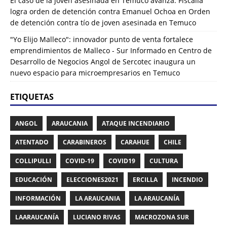
El caso de la joven asesinada en Temuco avanza: Fiscalía
logra orden de detención contra Emanuel Ochoa
en
Orden
de detención contra tío de joven asesinada en Temuco
"Yo Elijo Malleco": innovador punto de venta fortalece
emprendimientos de Malleco - Sur Informado
en
Centro de
Desarrollo de Negocios Angol de Sercotec inaugura un
nuevo espacio para microempresarios en Temuco
ETIQUETAS
ANGOL
ARAUCANIA
ATAQUE INCENDIARIO
ATENTADO
CARABINEROS
CARAHUE
CHILE
COLLIPULLI
COVID-19
COVID19
CULTURA
EDUCACIÓN
ELECCIONES2021
ERCILLA
INCENDIO
INFORMACIÓN
LA ARAUCANIA
LA ARAUCANÍA
LAARAUCANÍA
LUCIANO RIVAS
MACROZONA SUR