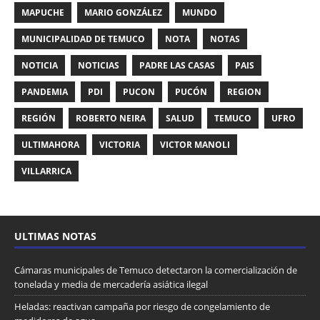
MAPUCHE
MARIO GONZÁLEZ
MUNDO
MUNICIPALIDAD DE TEMUCO
NOTA
NOTAS
NOTICIA
NOTICIAS
PADRE LAS CASAS
PAIS
PANDEMIA
PDI
PUCON
PUCÓN
REGION
REGIÓN
ROBERTO NEIRA
SALUD
TEMUCO
UFRO
ULTIMAHORA
VICTORIA
VICTOR MANOLI
VILLARRICA
ULTIMAS NOTAS
Cámaras municipales de Temuco detectaron la comercialización de
tonelada y media de mercadería asiática ilegal
Heladas: reactivan campaña por riesgo de congelamiento de