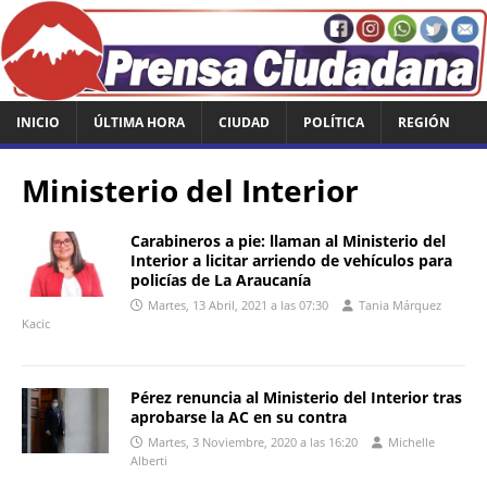
INICIO
ÚLTIMA HORA
CIUDAD
POLÍTICA
REGIÓN
Ministerio del Interior
Carabineros a pie: llaman al Ministerio del
Interior a licitar arriendo de vehículos para
policías de La Araucanía
Martes, 13 Abril, 2021 a las 07:30
Tania Márquez
Kacic
Pérez renuncia al Ministerio del Interior tras
aprobarse la AC en su contra
Martes, 3 Noviembre, 2020 a las 16:20
Michelle
Alberti