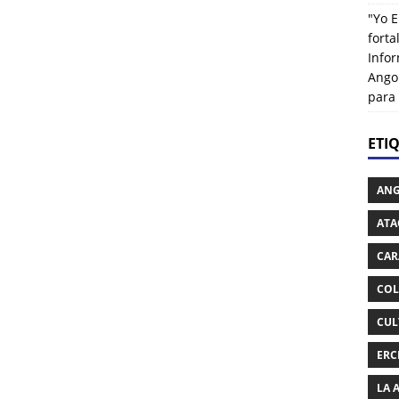
"Yo E
fort
Info
Ango
para
ETI
AN
ATA
CAR
COL
CUL
ERC
LA 