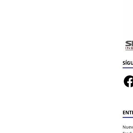
SÍG
ENT
Nuev