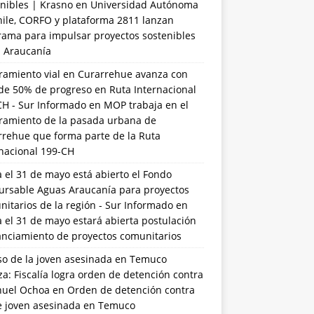
nibles | Krasno
en
Universidad Autónoma
hile, CORFO y plataforma 2811 lanzan
rama para impulsar proyectos sostenibles
a Araucanía
ramiento vial en Curarrehue avanza con
de 50% de progreso en Ruta Internacional
CH - Sur Informado
en
MOP trabaja en el
ramiento de la pasada urbana de
rrehue que forma parte de la Ruta
rnacional 199-CH
 el 31 de mayo está abierto el Fondo
ursable Aguas Araucanía para proyectos
itarios de la región - Sur Informado
en
 el 31 de mayo estará abierta postulación
anciamiento de proyectos comunitarios
so de la joven asesinada en Temuco
a: Fiscalía logra orden de detención contra
uel Ochoa
en
Orden de detención contra
de joven asesinada en Temuco