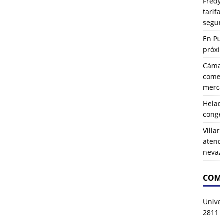
Fredy
tarif
segu
En P
próx
Cáma
comer
merca
Hela
cong
Villa
atenc
neva
COM
Univ
2811