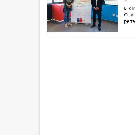
El di
Coord
perte