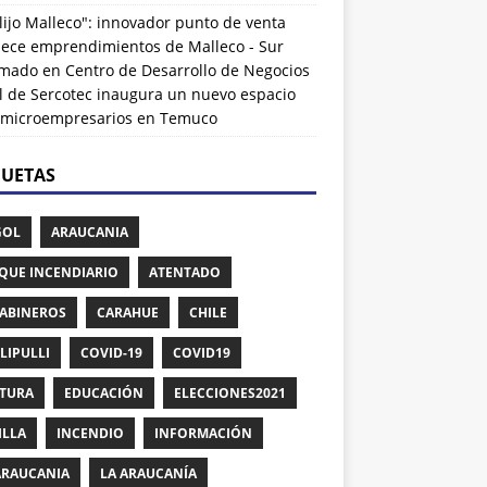
lijo Malleco": innovador punto de venta
alece emprendimientos de Malleco - Sur
rmado
en
Centro de Desarrollo de Negocios
l de Sercotec inaugura un nuevo espacio
 microempresarios en Temuco
QUETAS
GOL
ARAUCANIA
QUE INCENDIARIO
ATENTADO
ABINEROS
CARAHUE
CHILE
LIPULLI
COVID-19
COVID19
TURA
EDUCACIÓN
ELECCIONES2021
ILLA
INCENDIO
INFORMACIÓN
ARAUCANIA
LA ARAUCANÍA