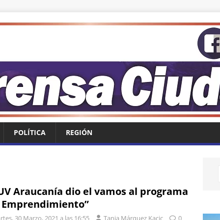
POLÍTICA
REGIÓN
UV Araucanía dio el vamos al programa
 Emprendimiento”
tes, 30 Marzo, 2021 a las 16:55
Tania Márquez Kacic
0