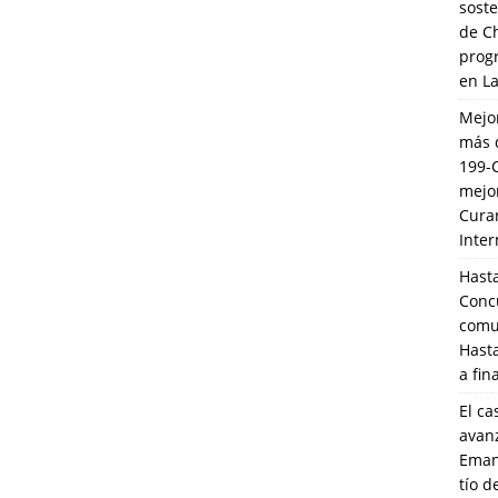
soste
de C
prog
en L
Mejo
más 
199-
mejo
Cura
Inte
Hasta
Conc
comun
Hasta
a fin
El ca
avanz
Eman
tío 