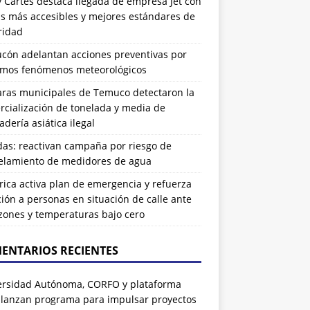
 Cartes destaca llegada de empresa Jet con
as más accesibles y mejores estándares de
ridad
ucón adelantan acciones preventivas por
imos fenómenos meteorológicos
ras municipales de Temuco detectaron la
cialización de tonelada y media de
dería asiática ilegal
das: reactivan campaña por riesgo de
elamiento de medidores de agua
rrica activa plan de emergencia y refuerza
ión a personas en situación de calle ante
zones y temperaturas bajo cero
ENTARIOS RECIENTES
ersidad Autónoma, CORFO y plataforma
 lanzan programa para impulsar proyectos