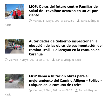
MOP: Obras del futuro centro Familiar de
Salud de Trovolhue avanzan en un 21 por
ciento
Martes, 11 Mayo, 2021 a las 07:50
Tania Márquez
Kacic
Autoridades de Gobierno inspeccionan la
ejecución de las obras de pavimentación del
camino Troll – Pailacoyan en la comuna de
Carahue
Viernes, 7 Mayo, 2021 a las 07:40
Tania Márquez Kacic
MOP llama a licitación obras para el
mejoramiento del Camino Allipen – Folilco –
Lafquen en la comuna de Freire
Viernes, 2 Abril, 2021 a las 08:25
Tania Márquez
Kacic