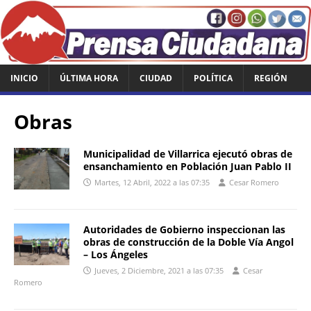
INICIO
ÚLTIMA HORA
CIUDAD
POLÍTICA
REGIÓN
Obras
Municipalidad de Villarrica ejecutó obras de
ensanchamiento en Población Juan Pablo II
Martes, 12 Abril, 2022 a las 07:35
Cesar Romero
Autoridades de Gobierno inspeccionan las
obras de construcción de la Doble Vía Angol
– Los Ángeles
Jueves, 2 Diciembre, 2021 a las 07:35
Cesar
Romero