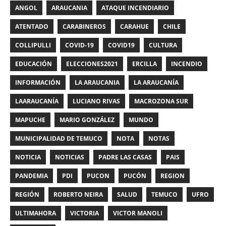
ANGOL
ARAUCANIA
ATAQUE INCENDIARIO
ATENTADO
CARABINEROS
CARAHUE
CHILE
COLLIPULLI
COVID-19
COVID19
CULTURA
EDUCACIÓN
ELECCIONES2021
ERCILLA
INCENDIO
INFORMACIÓN
LA ARAUCANIA
LA ARAUCANÍA
LAARAUCANÍA
LUCIANO RIVAS
MACROZONA SUR
MAPUCHE
MARIO GONZÁLEZ
MUNDO
MUNICIPALIDAD DE TEMUCO
NOTA
NOTAS
NOTICIA
NOTICIAS
PADRE LAS CASAS
PAIS
PANDEMIA
PDI
PUCON
PUCÓN
REGION
REGIÓN
ROBERTO NEIRA
SALUD
TEMUCO
UFRO
ULTIMAHORA
VICTORIA
VICTOR MANOLI