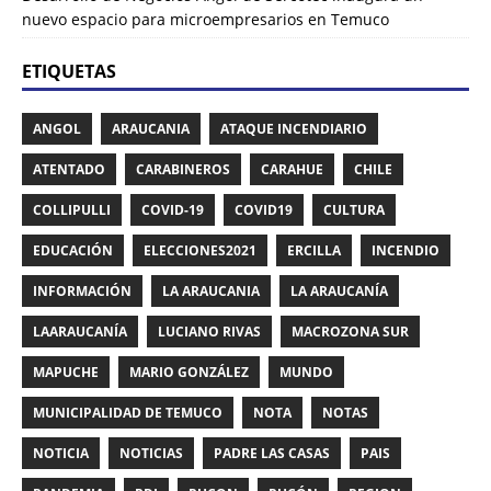
nuevo espacio para microempresarios en Temuco
ETIQUETAS
ANGOL
ARAUCANIA
ATAQUE INCENDIARIO
ATENTADO
CARABINEROS
CARAHUE
CHILE
COLLIPULLI
COVID-19
COVID19
CULTURA
EDUCACIÓN
ELECCIONES2021
ERCILLA
INCENDIO
INFORMACIÓN
LA ARAUCANIA
LA ARAUCANÍA
LAARAUCANÍA
LUCIANO RIVAS
MACROZONA SUR
MAPUCHE
MARIO GONZÁLEZ
MUNDO
MUNICIPALIDAD DE TEMUCO
NOTA
NOTAS
NOTICIA
NOTICIAS
PADRE LAS CASAS
PAIS