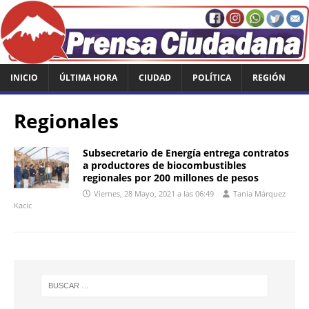
INICIO
ÚLTIMA HORA
CIUDAD
POLÍTICA
REGIÓN
Regionales
Subsecretario de Energía entrega contratos
a productores de biocombustibles
regionales por 200 millones de pesos
Viernes, 28 Mayo, 2021 a las 06:49
Tania Márquez
Kacic