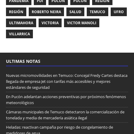
PANDEMIA
PDI
PUCON
PUCÓN
REGION
REGIÓN
ROBERTO NEIRA
SALUD
TEMUCO
UFRO
ULTIMAHORA
VICTORIA
VICTOR MANOLI
VILLARRICA
ULTIMAS NOTAS
Nuevas micromovilidades en Temuco: Concejal Fredy Cartes destaca
llegada de empresa Jet con tarifas más accesibles y mejores
estándares de seguridad
En Pucón adelantan acciones preventivas por próximos fenómenos
meteorológicos
Cámaras municipales de Temuco detectaron la comercialización de
tonelada y media de mercadería asiática ilegal
Heladas: reactivan campaña por riesgo de congelamiento de
medidores de agua