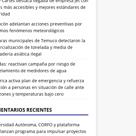
 Cartes destaca llegada de empresa Jet con
as más accesibles y mejores estándares de
ridad
ucón adelantan acciones preventivas por
imos fenómenos meteorológicos
ras municipales de Temuco detectaron la
cialización de tonelada y media de
dería asiática ilegal
das: reactivan campaña por riesgo de
elamiento de medidores de agua
rrica activa plan de emergencia y refuerza
ión a personas en situación de calle ante
zones y temperaturas bajo cero
ENTARIOS RECIENTES
ersidad Autónoma, CORFO y plataforma
 lanzan programa para impulsar proyectos