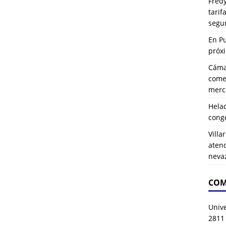
Fredy
tarif
segu
En P
próx
Cáma
comer
merca
Hela
cong
Villa
atenc
neva
COM
Univ
2811