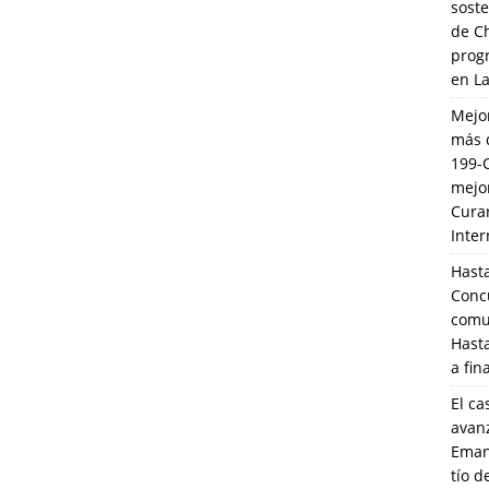
soste
de C
prog
en L
Mejo
más 
199-
mejo
Cura
Inte
Hasta
Conc
comun
Hasta
a fin
El ca
avanz
Eman
tío 