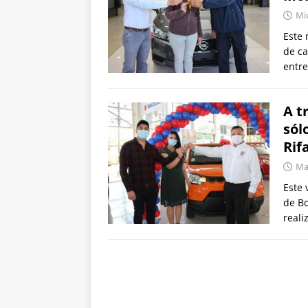
Mié
Este 
de c
entre
A t
sól
Rif
Mar
Este 
de Bo
reali