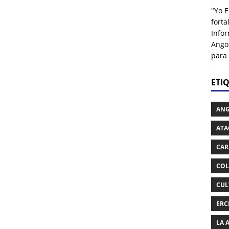
"Yo E
fort
Info
Ango
para
ETI
AN
ATA
CAR
COL
CUL
ERC
LA 