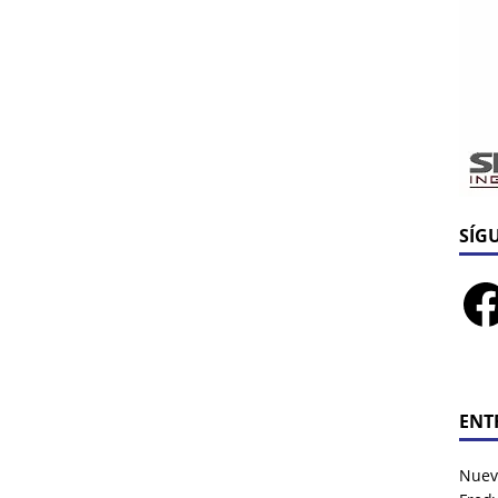
SÍG
ENT
Nuev