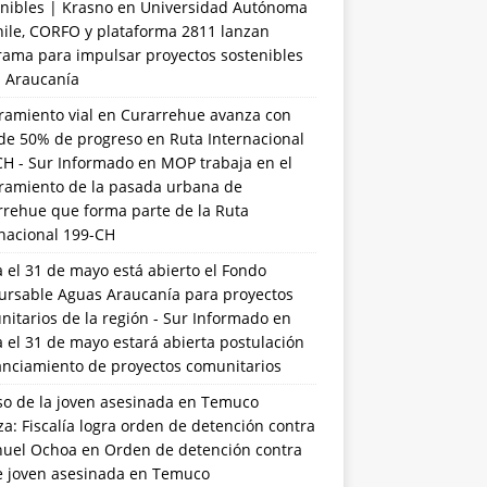
nibles | Krasno
en
Universidad Autónoma
hile, CORFO y plataforma 2811 lanzan
rama para impulsar proyectos sostenibles
a Araucanía
ramiento vial en Curarrehue avanza con
de 50% de progreso en Ruta Internacional
CH - Sur Informado
en
MOP trabaja en el
ramiento de la pasada urbana de
rrehue que forma parte de la Ruta
rnacional 199-CH
 el 31 de mayo está abierto el Fondo
ursable Aguas Araucanía para proyectos
itarios de la región - Sur Informado
en
 el 31 de mayo estará abierta postulación
anciamiento de proyectos comunitarios
so de la joven asesinada en Temuco
a: Fiscalía logra orden de detención contra
uel Ochoa
en
Orden de detención contra
de joven asesinada en Temuco