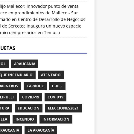
lijo Malleco": innovador punto de venta
alece emprendimientos de Malleco - Sur
rmado
en
Centro de Desarrollo de Negocios
l de Sercotec inaugura un nuevo espacio
 microempresarios en Temuco
QUETAS
GOL
ARAUCANIA
QUE INCENDIARIO
ATENTADO
ABINEROS
CARAHUE
CHILE
LIPULLI
COVID-19
COVID19
TURA
EDUCACIÓN
ELECCIONES2021
ILLA
INCENDIO
INFORMACIÓN
ARAUCANIA
LA ARAUCANÍA