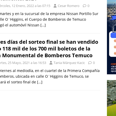
rcoles, 12 Enero, 2022 a las 07:15
Cesar Romero
0
martes y en la sucursal de la empresa Nissan Portillo Sur
alle O´Higgins, el Cuerpo de Bomberos de Temuco
gó el automóvil Nissan
[…]
res días del sorteo final se han vendido
o 118 mil de los 700 mil boletos de la
a Monumental de Bomberos Temuco
tes, 25 Mayo, 2021 a las 16:53
Tania Márquez Kacic
0
viernes al mediodía, en el cuartel de la Primera Compañía
mberos, ubicada en calle O´Higgins de Temuco, se
zará el sorteo final de
[…]