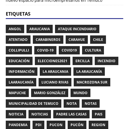
nuevo espacio para microempresarios en Temuco
ETIQUETAS
ANGOL
ARAUCANIA
ATAQUE INCENDIARIO
ATENTADO
CARABINEROS
CARAHUE
CHILE
COLLIPULLI
COVID-19
COVID19
CULTURA
EDUCACIÓN
ELECCIONES2021
ERCILLA
INCENDIO
INFORMACIÓN
LA ARAUCANIA
LA ARAUCANÍA
LAARAUCANÍA
LUCIANO RIVAS
MACROZONA SUR
MAPUCHE
MARIO GONZÁLEZ
MUNDO
MUNICIPALIDAD DE TEMUCO
NOTA
NOTAS
NOTICIA
NOTICIAS
PADRE LAS CASAS
PAIS
PANDEMIA
PDI
PUCON
PUCÓN
REGION