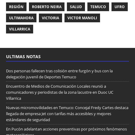
REGIÓN
ROBERTO NEIRA
SALUD
TEMUCO
UFRO
ULTIMAHORA
VICTORIA
VICTOR MANOLI
VILLARRICA
ULTIMAS NOTAS
Dos personas fallecen tras colisión entre furgón y bus con la
delegación juvenil de Deportes Temuco
Encuentro de Medios de Comunicación Locales reunió a
comunicadores y periodistas de la zona lacustre en Duoc UC
Villarrica
Nuevas micromovilidades en Temuco: Concejal Fredy Cartes destaca
llegada de empresa Jet con tarifas más accesibles y mejores
estándares de seguridad
En Pucón adelantan acciones preventivas por próximos fenómenos
meteorológicos