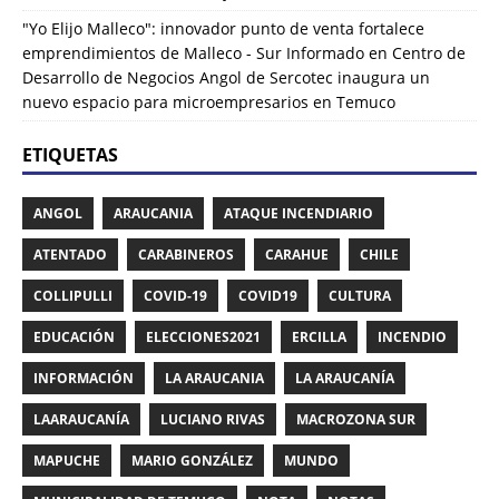
"Yo Elijo Malleco": innovador punto de venta fortalece
emprendimientos de Malleco - Sur Informado
en
Centro de
Desarrollo de Negocios Angol de Sercotec inaugura un
nuevo espacio para microempresarios en Temuco
ETIQUETAS
ANGOL
ARAUCANIA
ATAQUE INCENDIARIO
ATENTADO
CARABINEROS
CARAHUE
CHILE
COLLIPULLI
COVID-19
COVID19
CULTURA
EDUCACIÓN
ELECCIONES2021
ERCILLA
INCENDIO
INFORMACIÓN
LA ARAUCANIA
LA ARAUCANÍA
LAARAUCANÍA
LUCIANO RIVAS
MACROZONA SUR
MAPUCHE
MARIO GONZÁLEZ
MUNDO