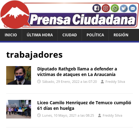
INICIO
ÚLTIMA HORA
CIUDAD
POLÍTICA
REGIÓN
trabajadores
Diputado Rathgeb llama a defender a
víctimas de ataques en La Araucanía
Sábado, 29 Enero, 2022 a las 07:20
Freddy Silva
Liceo Camilo Henríquez de Temuco cumplió
61 días en huelga
Lunes, 10 Mayo, 2021 a las 08:25
Freddy Silva