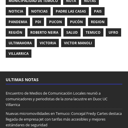
MUNICIPALIDAD DE TEMUCO
NOTA
NOTAS
NOTICIA
NOTICIAS
PADRE LAS CASAS
PAIS
PANDEMIA
PDI
PUCON
PUCÓN
REGION
REGIÓN
ROBERTO NEIRA
SALUD
TEMUCO
UFRO
ULTIMAHORA
VICTORIA
VICTOR MANOLI
VILLARRICA
ULTIMAS NOTAS
Encuentro de Medios de Comunicación Locales reunió a
comunicadores y periodistas de la zona lacustre en Duoc UC
Villarrica
Nuevas micromovilidades en Temuco: Concejal Fredy Cartes destaca
llegada de empresa Jet con tarifas más accesibles y mejores
estándares de seguridad