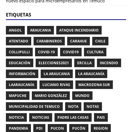
nuevo espacio para microempresarios en Temuco
ETIQUETAS
ANGOL
ARAUCANIA
ATAQUE INCENDIARIO
ATENTADO
CARABINEROS
CARAHUE
CHILE
COLLIPULLI
COVID-19
COVID19
CULTURA
EDUCACIÓN
ELECCIONES2021
ERCILLA
INCENDIO
INFORMACIÓN
LA ARAUCANIA
LA ARAUCANÍA
LAARAUCANÍA
LUCIANO RIVAS
MACROZONA SUR
MAPUCHE
MARIO GONZÁLEZ
MUNDO
MUNICIPALIDAD DE TEMUCO
NOTA
NOTAS
NOTICIA
NOTICIAS
PADRE LAS CASAS
PAIS
PANDEMIA
PDI
PUCON
PUCÓN
REGION