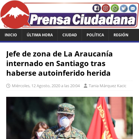
INICIO
ÚLTIMA HORA
CIUDAD
POLÍTICA
REGIÓN
Jefe de zona de La Araucanía
internado en Santiago tras
haberse autoinferido herida
Miércoles, 12 Agosto, 2020 a las 20:04
Tania Márquez Kacic