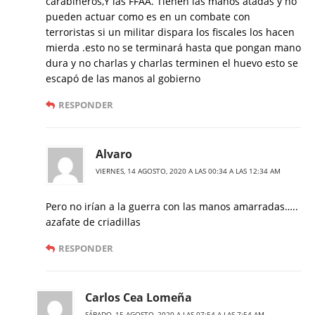
carabineros,Y las FFAA. Tienen las manos atadas y no
pueden actuar como es en un combate con
terroristas si un militar dispara los fiscales los hacen
mierda .esto no se terminará hasta que pongan mano
dura y no charlas y charlas terminen el huevo esto se
escapó de las manos al gobierno
RESPONDER
Alvaro
VIERNES, 14 AGOSTO, 2020 A LAS 00:34 A LAS 12:34 AM
Pero no irían a la guerra con las manos amarradas…..
azafate de criadillas
RESPONDER
Carlos Cea Lomeña
SÁBADO, 15 AGOSTO, 2020 A LAS 07:54 A LAS 7:54 AM