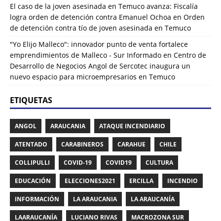
El caso de la joven asesinada en Temuco avanza: Fiscalía
logra orden de detención contra Emanuel Ochoa
en
Orden
de detención contra tío de joven asesinada en Temuco
"Yo Elijo Malleco": innovador punto de venta fortalece
emprendimientos de Malleco - Sur Informado
en
Centro de
Desarrollo de Negocios Angol de Sercotec inaugura un
nuevo espacio para microempresarios en Temuco
ETIQUETAS
ANGOL
ARAUCANIA
ATAQUE INCENDIARIO
ATENTADO
CARABINEROS
CARAHUE
CHILE
COLLIPULLI
COVID-19
COVID19
CULTURA
EDUCACIÓN
ELECCIONES2021
ERCILLA
INCENDIO
INFORMACIÓN
LA ARAUCANIA
LA ARAUCANÍA
LAARAUCANÍA
LUCIANO RIVAS
MACROZONA SUR