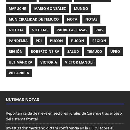
MAPUCHE
MARIO GONZÁLEZ
MUNDO
MUNICIPALIDAD DE TEMUCO
NOTA
NOTAS
NOTICIA
NOTICIAS
PADRE LAS CASAS
PAIS
PANDEMIA
PDI
PUCON
PUCÓN
REGION
REGIÓN
ROBERTO NEIRA
SALUD
TEMUCO
UFRO
ULTIMAHORA
VICTORIA
VICTOR MANOLI
VILLARRICA
ULTIMAS NOTAS
Reportan caída de nieve en sectores rurales de Carahue tras el paso
del sistema frontal
Investigador mexicano dictará conferencia en la UFRO sobre el