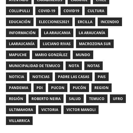
COLLIPULLI
COVID-19
COVID19
CULTURA
EDUCACIÓN
ELECCIONES2021
ERCILLA
INCENDIO
INFORMACIÓN
LA ARAUCANIA
LA ARAUCANÍA
LAARAUCANÍA
LUCIANO RIVAS
MACROZONA SUR
MAPUCHE
MARIO GONZÁLEZ
MUNDO
MUNICIPALIDAD DE TEMUCO
NOTA
NOTAS
NOTICIA
NOTICIAS
PADRE LAS CASAS
PAIS
PANDEMIA
PDI
PUCON
PUCÓN
REGION
REGIÓN
ROBERTO NEIRA
SALUD
TEMUCO
UFRO
ULTIMAHORA
VICTORIA
VICTOR MANOLI
VILLARRICA