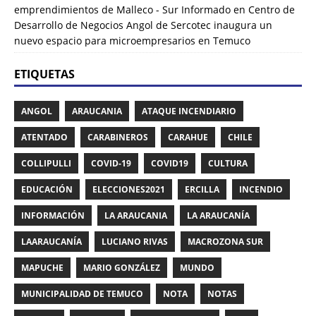
emprendimientos de Malleco - Sur Informado
en
Centro de
Desarrollo de Negocios Angol de Sercotec inaugura un
nuevo espacio para microempresarios en Temuco
ETIQUETAS
ANGOL
ARAUCANIA
ATAQUE INCENDIARIO
ATENTADO
CARABINEROS
CARAHUE
CHILE
COLLIPULLI
COVID-19
COVID19
CULTURA
EDUCACIÓN
ELECCIONES2021
ERCILLA
INCENDIO
INFORMACIÓN
LA ARAUCANIA
LA ARAUCANÍA
LAARAUCANÍA
LUCIANO RIVAS
MACROZONA SUR
MAPUCHE
MARIO GONZÁLEZ
MUNDO
MUNICIPALIDAD DE TEMUCO
NOTA
NOTAS