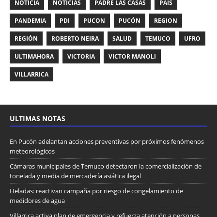
NOTICIA
NOTICIAS
PADRE LAS CASAS
PAIS
PANDEMIA
PDI
PUCON
PUCÓN
REGION
REGIÓN
ROBERTO NEIRA
SALUD
TEMUCO
UFRO
ULTIMAHORA
VICTORIA
VICTOR MANOLI
VILLARRICA
ULTIMAS NOTAS
En Pucón adelantan acciones preventivas por próximos fenómenos
meteorológicos
Cámaras municipales de Temuco detectaron la comercialización de
tonelada y media de mercadería asiática ilegal
Heladas: reactivan campaña por riesgo de congelamiento de
medidores de agua
Villarrica activa plan de emergencia y refuerza atención a personas