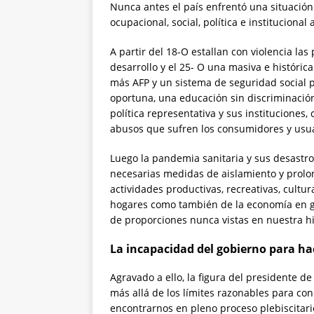
Nunca antes el país enfrentó una situación 
ocupacional, social, política e instituciona
A partir del 18-O estallan con violencia la
desarrollo y el 25- O una masiva e históri
más AFP y un sistema de seguridad social p
oportuna, una educación sin discriminació
política representativa y sus instituciones
abusos que sufren los consumidores y usua
Luego la pandemia sanitaria y sus desastros
necesarias medidas de aislamiento y prolon
actividades productivas, recreativas, cultur
hogares como también de la economía en ge
de proporciones nunca vistas en nuestra hi
La incapacidad del gobierno para hac
Agravado a ello, la figura del presidente 
más allá de los límites razonables para con
encontrarnos en pleno proceso plebiscitari