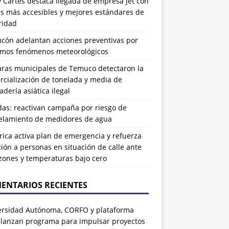
 Cartes destaca llegada de empresa Jet con
as más accesibles y mejores estándares de
ridad
ucón adelantan acciones preventivas por
imos fenómenos meteorológicos
ras municipales de Temuco detectaron la
cialización de tonelada y media de
dería asiática ilegal
das: reactivan campaña por riesgo de
elamiento de medidores de agua
rrica activa plan de emergencia y refuerza
ión a personas en situación de calle ante
zones y temperaturas bajo cero
ENTARIOS RECIENTES
ersidad Autónoma, CORFO y plataforma
 lanzan programa para impulsar proyectos