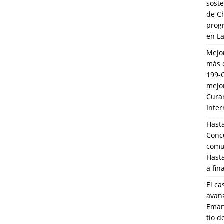
soste
de C
prog
en L
Mejo
más 
199-
mejo
Cura
Inte
Hasta
Conc
comun
Hasta
a fin
El ca
avanz
Eman
tío 