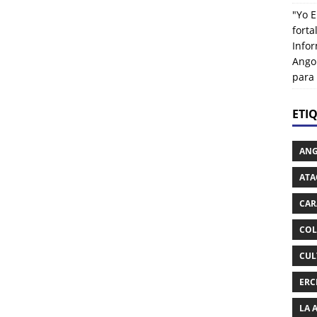
"Yo E
fort
Info
Ango
para
ETI
AN
ATA
CAR
COL
CUL
ERC
LA 