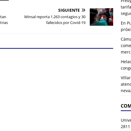
Fredy
tarif
SIGUIENTE
segu
itan
Minsal reporta 1.263 contagios y 30
trias
fallecidos por Covid-19
En P
próx
Cáma
comer
merca
Hela
cong
Villa
atenc
neva
COM
Univ
2811