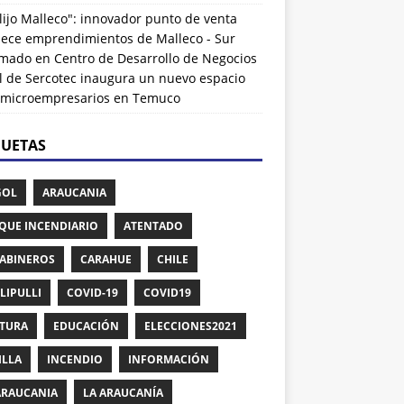
lijo Malleco": innovador punto de venta
alece emprendimientos de Malleco - Sur
rmado
en
Centro de Desarrollo de Negocios
l de Sercotec inaugura un nuevo espacio
 microempresarios en Temuco
QUETAS
GOL
ARAUCANIA
QUE INCENDIARIO
ATENTADO
ABINEROS
CARAHUE
CHILE
LIPULLI
COVID-19
COVID19
TURA
EDUCACIÓN
ELECCIONES2021
ILLA
INCENDIO
INFORMACIÓN
ARAUCANIA
LA ARAUCANÍA