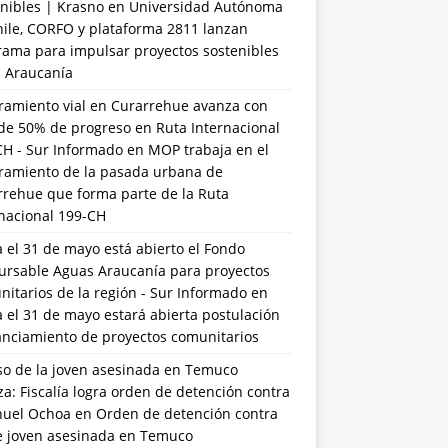
nibles | Krasno
en
Universidad Autónoma
hile, CORFO y plataforma 2811 lanzan
rama para impulsar proyectos sostenibles
a Araucanía
ramiento vial en Curarrehue avanza con
de 50% de progreso en Ruta Internacional
CH - Sur Informado
en
MOP trabaja en el
ramiento de la pasada urbana de
rrehue que forma parte de la Ruta
rnacional 199-CH
 el 31 de mayo está abierto el Fondo
ursable Aguas Araucanía para proyectos
itarios de la región - Sur Informado
en
 el 31 de mayo estará abierta postulación
anciamiento de proyectos comunitarios
so de la joven asesinada en Temuco
a: Fiscalía logra orden de detención contra
uel Ochoa
en
Orden de detención contra
de joven asesinada en Temuco