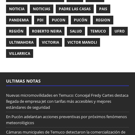
NOTICIA
NOTICIAS
PADRE LAS CASAS
PAIS
PANDEMIA
PDI
PUCON
PUCÓN
REGION
REGIÓN
ROBERTO NEIRA
SALUD
TEMUCO
UFRO
ULTIMAHORA
VICTORIA
VICTOR MANOLI
VILLARRICA
ULTIMAS NOTAS
Nuevas micromovilidades en Temuco: Concejal Fredy Cartes destaca
llegada de empresa Jet con tarifas más accesibles y mejores
estándares de seguridad
En Pucón adelantan acciones preventivas por próximos fenómenos
meteorológicos
Cámaras municipales de Temuco detectaron la comercialización de