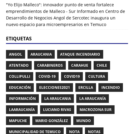
"Yo Elijo Malleco": innovador punto de venta fortalece
emprendimientos de Malleco - Sur Informado
en
Centro de
Desarrollo de Negocios Angol de Sercotec inaugura un
nuevo espacio para microempresarios en Temuco
ETIQUETAS
ANGOL
ARAUCANIA
ATAQUE INCENDIARIO
ATENTADO
CARABINEROS
CARAHUE
CHILE
COLLIPULLI
COVID-19
COVID19
CULTURA
EDUCACIÓN
ELECCIONES2021
ERCILLA
INCENDIO
INFORMACIÓN
LA ARAUCANIA
LA ARAUCANÍA
LAARAUCANÍA
LUCIANO RIVAS
MACROZONA SUR
MAPUCHE
MARIO GONZÁLEZ
MUNDO
MUNICIPALIDAD DE TEMUCO
NOTA
NOTAS