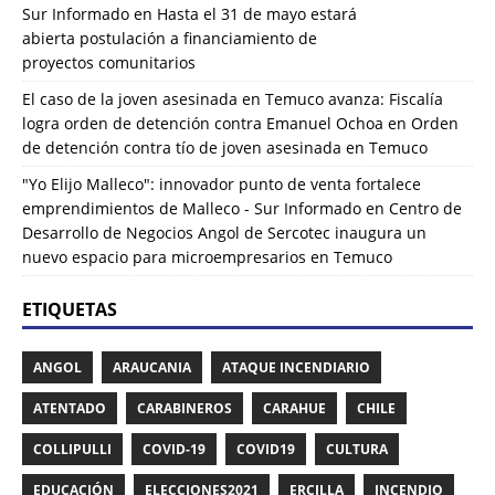
Sur Informado
en
Hasta el 31 de mayo estará
abierta postulación a financiamiento de
proyectos comunitarios
El caso de la joven asesinada en Temuco avanza: Fiscalía
logra orden de detención contra Emanuel Ochoa
en
Orden
de detención contra tío de joven asesinada en Temuco
"Yo Elijo Malleco": innovador punto de venta fortalece
emprendimientos de Malleco - Sur Informado
en
Centro de
Desarrollo de Negocios Angol de Sercotec inaugura un
nuevo espacio para microempresarios en Temuco
ETIQUETAS
ANGOL
ARAUCANIA
ATAQUE INCENDIARIO
ATENTADO
CARABINEROS
CARAHUE
CHILE
COLLIPULLI
COVID-19
COVID19
CULTURA
EDUCACIÓN
ELECCIONES2021
ERCILLA
INCENDIO