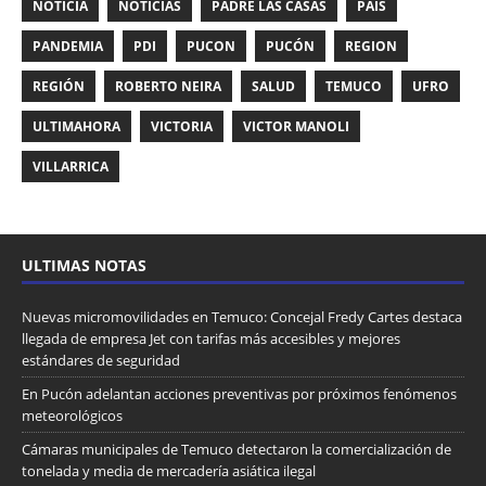
NOTICIA
NOTICIAS
PADRE LAS CASAS
PAIS
PANDEMIA
PDI
PUCON
PUCÓN
REGION
REGIÓN
ROBERTO NEIRA
SALUD
TEMUCO
UFRO
ULTIMAHORA
VICTORIA
VICTOR MANOLI
VILLARRICA
ULTIMAS NOTAS
Nuevas micromovilidades en Temuco: Concejal Fredy Cartes destaca
llegada de empresa Jet con tarifas más accesibles y mejores
estándares de seguridad
En Pucón adelantan acciones preventivas por próximos fenómenos
meteorológicos
Cámaras municipales de Temuco detectaron la comercialización de
tonelada y media de mercadería asiática ilegal