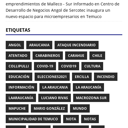
emprendimientos de Malleco - Sur Informado
en
Centro de
Desarrollo de Negocios Angol de Sercotec inaugura un
nuevo espacio para microempresarios en Temuco
ETIQUETAS
ANGOL
ARAUCANIA
ATAQUE INCENDIARIO
ATENTADO
CARABINEROS
CARAHUE
CHILE
COLLIPULLI
COVID-19
COVID19
CULTURA
EDUCACIÓN
ELECCIONES2021
ERCILLA
INCENDIO
INFORMACIÓN
LA ARAUCANIA
LA ARAUCANÍA
LAARAUCANÍA
LUCIANO RIVAS
MACROZONA SUR
MAPUCHE
MARIO GONZÁLEZ
MUNDO
MUNICIPALIDAD DE TEMUCO
NOTA
NOTAS