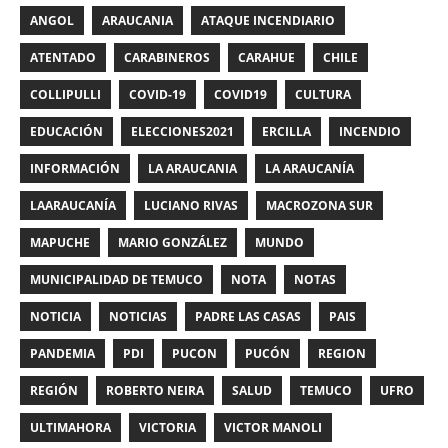
ANGOL
ARAUCANIA
ATAQUE INCENDIARIO
ATENTADO
CARABINEROS
CARAHUE
CHILE
COLLIPULLI
COVID-19
COVID19
CULTURA
EDUCACIÓN
ELECCIONES2021
ERCILLA
INCENDIO
INFORMACIÓN
LA ARAUCANIA
LA ARAUCANÍA
LAARAUCANÍA
LUCIANO RIVAS
MACROZONA SUR
MAPUCHE
MARIO GONZÁLEZ
MUNDO
MUNICIPALIDAD DE TEMUCO
NOTA
NOTAS
NOTICIA
NOTICIAS
PADRE LAS CASAS
PAIS
PANDEMIA
PDI
PUCON
PUCÓN
REGION
REGIÓN
ROBERTO NEIRA
SALUD
TEMUCO
UFRO
ULTIMAHORA
VICTORIA
VICTOR MANOLI