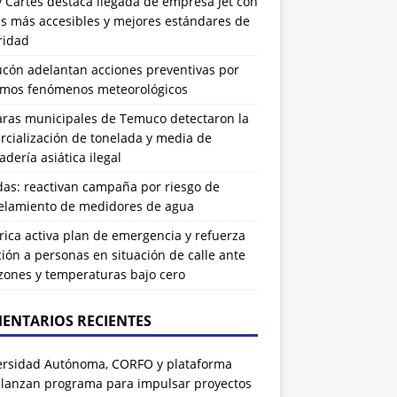
 Cartes destaca llegada de empresa Jet con
as más accesibles y mejores estándares de
ridad
ucón adelantan acciones preventivas por
imos fenómenos meteorológicos
ras municipales de Temuco detectaron la
cialización de tonelada y media de
dería asiática ilegal
das: reactivan campaña por riesgo de
elamiento de medidores de agua
rrica activa plan de emergencia y refuerza
ión a personas en situación de calle ante
zones y temperaturas bajo cero
ENTARIOS RECIENTES
ersidad Autónoma, CORFO y plataforma
 lanzan programa para impulsar proyectos