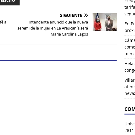
Fredy
EBISCITO
tarif
segu
SIGUIENTE
fé a
Intendente anunció que la nueva
En P
seremi de la mujer en La Araucanía será
próx
Maria Carolina Lagos
Cáma
comer
merca
Hela
cong
Villa
atenc
neva
COM
Univ
2811