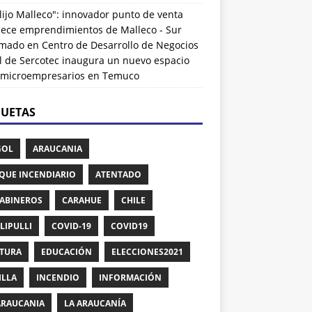
lijo Malleco": innovador punto de venta
alece emprendimientos de Malleco - Sur
rmado
en
Centro de Desarrollo de Negocios
l de Sercotec inaugura un nuevo espacio
 microempresarios en Temuco
QUETAS
GOL
ARAUCANIA
QUE INCENDIARIO
ATENTADO
ABINEROS
CARAHUE
CHILE
LIPULLI
COVID-19
COVID19
TURA
EDUCACIÓN
ELECCIONES2021
ILLA
INCENDIO
INFORMACIÓN
ARAUCANIA
LA ARAUCANÍA