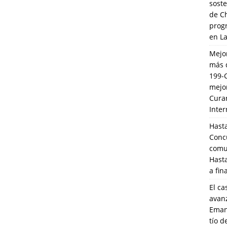
soste
de C
prog
en L
Mejo
más 
199-
mejo
Cura
Inte
Hasta
Conc
comun
Hasta
a fin
El ca
avanz
Eman
tío 