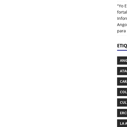
"Yo E
fort
Info
Ango
para
ETI
AN
ATA
CAR
COL
CUL
ERC
LA 