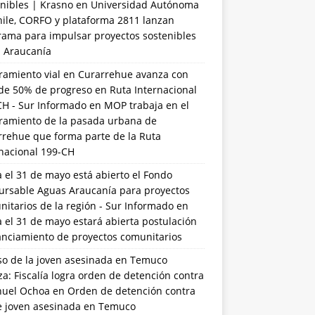
nibles | Krasno
en
Universidad Autónoma
hile, CORFO y plataforma 2811 lanzan
rama para impulsar proyectos sostenibles
a Araucanía
ramiento vial en Curarrehue avanza con
de 50% de progreso en Ruta Internacional
CH - Sur Informado
en
MOP trabaja en el
ramiento de la pasada urbana de
rrehue que forma parte de la Ruta
rnacional 199-CH
 el 31 de mayo está abierto el Fondo
ursable Aguas Araucanía para proyectos
itarios de la región - Sur Informado
en
 el 31 de mayo estará abierta postulación
anciamiento de proyectos comunitarios
so de la joven asesinada en Temuco
a: Fiscalía logra orden de detención contra
uel Ochoa
en
Orden de detención contra
de joven asesinada en Temuco