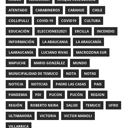
ATENTADO
CARABINEROS
CARAHUE
CHILE
COLLIPULLI
COVID-19
COVID19
CULTURA
EDUCACIÓN
ELECCIONES2021
ERCILLA
INCENDIO
INFORMACIÓN
LA ARAUCANIA
LA ARAUCANÍA
LAARAUCANÍA
LUCIANO RIVAS
MACROZONA SUR
MAPUCHE
MARIO GONZÁLEZ
MUNDO
MUNICIPALIDAD DE TEMUCO
NOTA
NOTAS
NOTICIA
NOTICIAS
PADRE LAS CASAS
PAIS
PANDEMIA
PDI
PUCON
PUCÓN
REGION
REGIÓN
ROBERTO NEIRA
SALUD
TEMUCO
UFRO
ULTIMAHORA
VICTORIA
VICTOR MANOLI
VILLARRICA