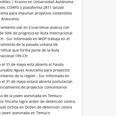
nibles | Krasno
en
Universidad Autónoma
hile, CORFO y plataforma 2811 lanzan
rama para impulsar proyectos sostenibles
a Araucanía
ramiento vial en Curarrehue avanza con
de 50% de progreso en Ruta Internacional
CH - Sur Informado
en
MOP trabaja en el
ramiento de la pasada urbana de
rrehue que forma parte de la Ruta
rnacional 199-CH
 el 31 de mayo está abierto el Fondo
ursable Aguas Araucanía para proyectos
itarios de la región - Sur Informado
en
 el 31 de mayo estará abierta postulación
anciamiento de proyectos comunitarios
so de la joven asesinada en Temuco
a: Fiscalía logra orden de detención contra
uel Ochoa
en
Orden de detención contra
de joven asesinada en Temuco