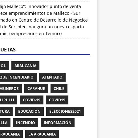
lijo Malleco": innovador punto de venta
alece emprendimientos de Malleco - Sur
rmado
en
Centro de Desarrollo de Negocios
l de Sercotec inaugura un nuevo espacio
 microempresarios en Temuco
QUETAS
GOL
ARAUCANIA
QUE INCENDIARIO
ATENTADO
ABINEROS
CARAHUE
CHILE
LIPULLI
COVID-19
COVID19
TURA
EDUCACIÓN
ELECCIONES2021
ILLA
INCENDIO
INFORMACIÓN
ARAUCANIA
LA ARAUCANÍA