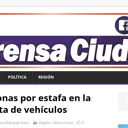
POLÍTICA
REGIÓN
nas por estafa en la
a de vehículos
nia Márquez Kacic
Región
,
Última Hora
0