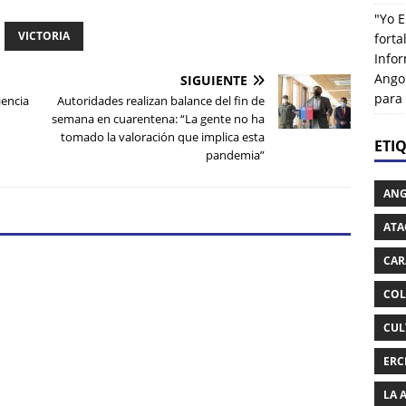
"Yo E
VICTORIA
fort
Info
Ango
SIGUIENTE
para
encia
Autoridades realizan balance del fin de
semana en cuarentena: “La gente no ha
tomado la valoración que implica esta
ETI
pandemia”
AN
ATA
CAR
COL
CUL
ERC
LA 