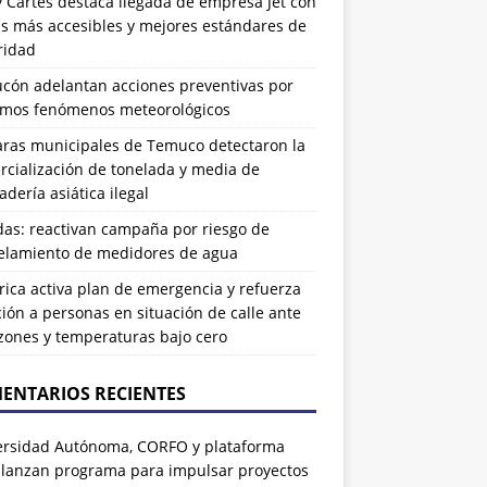
 Cartes destaca llegada de empresa Jet con
as más accesibles y mejores estándares de
ridad
ucón adelantan acciones preventivas por
imos fenómenos meteorológicos
ras municipales de Temuco detectaron la
cialización de tonelada y media de
dería asiática ilegal
das: reactivan campaña por riesgo de
elamiento de medidores de agua
rrica activa plan de emergencia y refuerza
ión a personas en situación de calle ante
zones y temperaturas bajo cero
ENTARIOS RECIENTES
ersidad Autónoma, CORFO y plataforma
 lanzan programa para impulsar proyectos