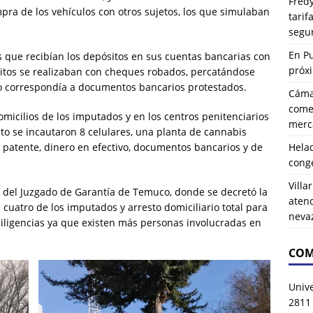
Fredy
mpra de los vehículos con otros sujetos, los que simulaban
tarif
segu
En P
s que recibían los depósitos en sus cuentas bancarias con
próx
itos se realizaban con cheques robados, percatándose
to correspondía a documentos bancarios protestados.
Cáma
comer
omicilios de los imputados y en los centros penitenciarios
merca
to se incautaron 8 celulares, una planta de cannabis
Hela
 patente, dinero en efectivo, documentos bancarios y de
cong
Villa
n del Juzgado de Garantía de Temuco, donde se decretó la
atenc
cuatro de los imputados y arresto domiciliario total para
neva
 diligencias ya que existen más personas involucradas en
COM
Univ
2811