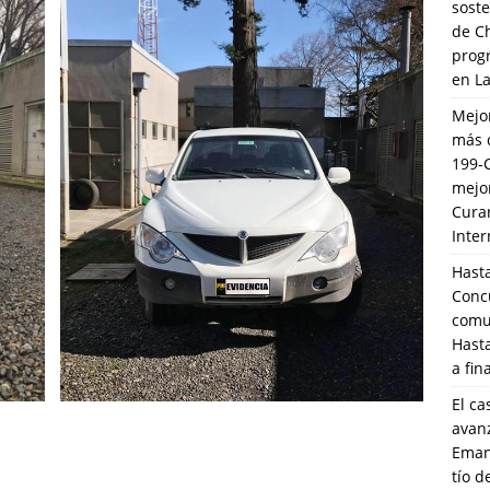
soste
de C
prog
en L
Mejo
más 
199-
mejo
Cura
Inte
Hasta
Conc
comun
Hasta
a fin
El ca
avanz
Eman
tío 