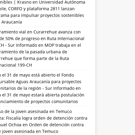
nibles | Krasno
en
Universidad Autónoma
hile, CORFO y plataforma 2811 lanzan
rama para impulsar proyectos sostenibles
a Araucanía
ramiento vial en Curarrehue avanza con
de 50% de progreso en Ruta Internacional
CH - Sur Informado
en
MOP trabaja en el
ramiento de la pasada urbana de
rrehue que forma parte de la Ruta
rnacional 199-CH
 el 31 de mayo está abierto el Fondo
ursable Aguas Araucanía para proyectos
itarios de la región - Sur Informado
en
 el 31 de mayo estará abierta postulación
anciamiento de proyectos comunitarios
so de la joven asesinada en Temuco
a: Fiscalía logra orden de detención contra
uel Ochoa
en
Orden de detención contra
de joven asesinada en Temuco