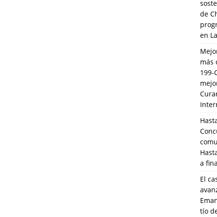
soste
de C
prog
en L
Mejo
más 
199-
mejo
Cura
Inte
Hasta
Conc
comun
Hasta
a fin
El ca
avanz
Eman
tío 