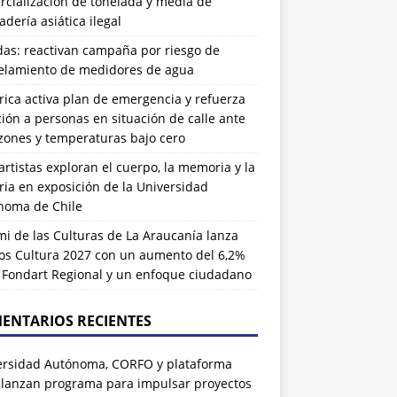
cialización de tonelada y media de
dería asiática ilegal
das: reactivan campaña por riesgo de
elamiento de medidores de agua
rrica activa plan de emergencia y refuerza
ión a personas en situación de calle ante
zones y temperaturas bajo cero
artistas exploran el cuerpo, la memoria y la
ia en exposición de la Universidad
noma de Chile
i de las Culturas de La Araucanía lanza
os Cultura 2027 con un aumento del 6,2%
l Fondart Regional y un enfoque ciudadano
ENTARIOS RECIENTES
ersidad Autónoma, CORFO y plataforma
 lanzan programa para impulsar proyectos