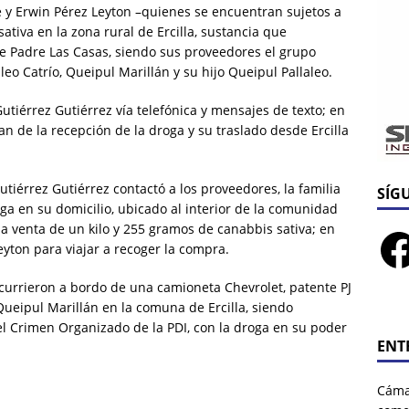
e y Erwin Pérez Leyton –quienes se encuentran sujetos a
iva en la zona rural de Ercilla, sustancia que
e Padre Las Casas, siendo sus proveedores el grupo
eo Catrío, Queipul Marillán y su hijo Queipul Pallaleo.
utiérrez Gutiérrez vía telefónica y mensajes de texto; en
an de la recepción de la droga y su traslado desde Ercilla
utiérrez Gutiérrez contactó a los proveedores, la familia
SÍG
ga en su domicilio, ubicado al interior de la comunidad
a venta de un kilo y 255 gramos de canabbis sativa; en
eyton para viajar a recoger la compra.
ncurrieron a bordo de una camioneta Chevrolet, patente PJ
 Queipul Marillán en la comuna de Ercilla, siendo
l Crimen Organizado de la PDI, con la droga en su poder
ENT
Cáma