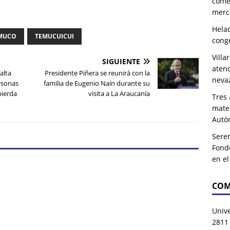
comer
merca
Hela
MUCO
TEMUCUICUI
cong
Villa
SIGUIENTE
atenc
alta
Presidente Piñera se reunirá con la
neva
ersonas
familia de Eugenio Naín durante su
pierda
visita a La Araucanía
Tres 
mater
Autó
Serem
Fond
en e
COM
Univ
2811