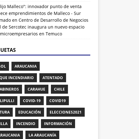
lijo Malleco": innovador punto de venta
alece emprendimientos de Malleco - Sur
rmado
en
Centro de Desarrollo de Negocios
l de Sercotec inaugura un nuevo espacio
 microempresarios en Temuco
QUETAS
GOL
ARAUCANIA
QUE INCENDIARIO
ATENTADO
ABINEROS
CARAHUE
CHILE
LIPULLI
COVID-19
COVID19
TURA
EDUCACIÓN
ELECCIONES2021
ILLA
INCENDIO
INFORMACIÓN
ARAUCANIA
LA ARAUCANÍA