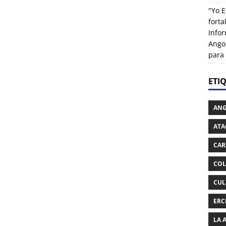
"Yo E
fort
Info
Ango
para
ETI
AN
ATA
CAR
COL
CUL
ERC
LA 