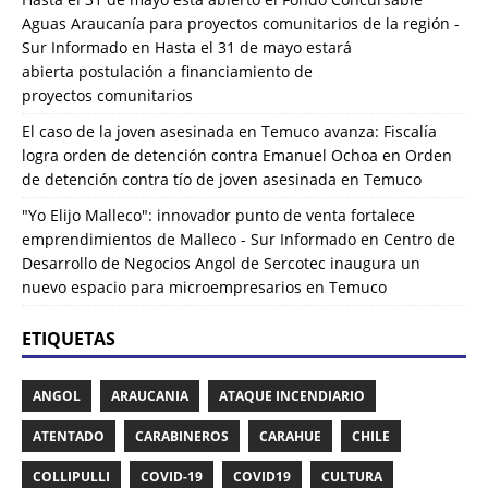
Aguas Araucanía para proyectos comunitarios de la región -
Sur Informado
en
Hasta el 31 de mayo estará
abierta postulación a financiamiento de
proyectos comunitarios
El caso de la joven asesinada en Temuco avanza: Fiscalía
logra orden de detención contra Emanuel Ochoa
en
Orden
de detención contra tío de joven asesinada en Temuco
"Yo Elijo Malleco": innovador punto de venta fortalece
emprendimientos de Malleco - Sur Informado
en
Centro de
Desarrollo de Negocios Angol de Sercotec inaugura un
nuevo espacio para microempresarios en Temuco
ETIQUETAS
ANGOL
ARAUCANIA
ATAQUE INCENDIARIO
ATENTADO
CARABINEROS
CARAHUE
CHILE
COLLIPULLI
COVID-19
COVID19
CULTURA