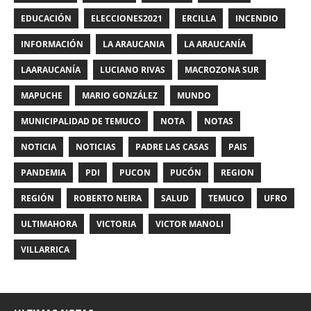
EDUCACIÓN
ELECCIONES2021
ERCILLA
INCENDIO
INFORMACIÓN
LA ARAUCANIA
LA ARAUCANÍA
LAARAUCANÍA
LUCIANO RIVAS
MACROZONA SUR
MAPUCHE
MARIO GONZÁLEZ
MUNDO
MUNICIPALIDAD DE TEMUCO
NOTA
NOTAS
NOTICIA
NOTICIAS
PADRE LAS CASAS
PAIS
PANDEMIA
PDI
PUCON
PUCÓN
REGION
REGIÓN
ROBERTO NEIRA
SALUD
TEMUCO
UFRO
ULTIMAHORA
VICTORIA
VICTOR MANOLI
VILLARRICA