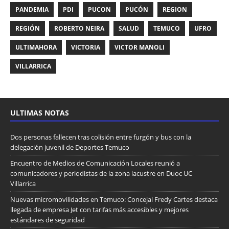
PANDEMIA
PDI
PUCON
PUCÓN
REGION
REGIÓN
ROBERTO NEIRA
SALUD
TEMUCO
UFRO
ULTIMAHORA
VICTORIA
VICTOR MANOLI
VILLARRICA
ULTIMAS NOTAS
Dos personas fallecen tras colisión entre furgón y bus con la
delegación juvenil de Deportes Temuco
Encuentro de Medios de Comunicación Locales reunió a
comunicadores y periodistas de la zona lacustre en Duoc UC
Villarrica
Nuevas micromovilidades en Temuco: Concejal Fredy Cartes destaca
llegada de empresa Jet con tarifas más accesibles y mejores
estándares de seguridad