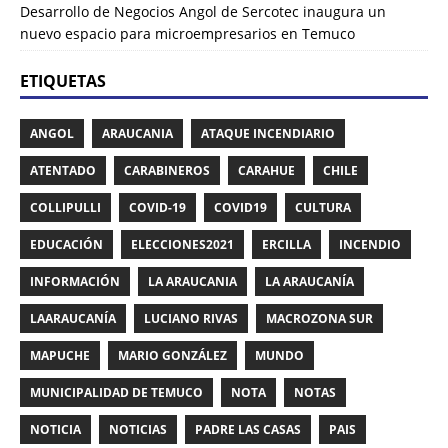
Desarrollo de Negocios Angol de Sercotec inaugura un
nuevo espacio para microempresarios en Temuco
ETIQUETAS
ANGOL
ARAUCANIA
ATAQUE INCENDIARIO
ATENTADO
CARABINEROS
CARAHUE
CHILE
COLLIPULLI
COVID-19
COVID19
CULTURA
EDUCACIÓN
ELECCIONES2021
ERCILLA
INCENDIO
INFORMACIÓN
LA ARAUCANIA
LA ARAUCANÍA
LAARAUCANÍA
LUCIANO RIVAS
MACROZONA SUR
MAPUCHE
MARIO GONZÁLEZ
MUNDO
MUNICIPALIDAD DE TEMUCO
NOTA
NOTAS
NOTICIA
NOTICIAS
PADRE LAS CASAS
PAIS