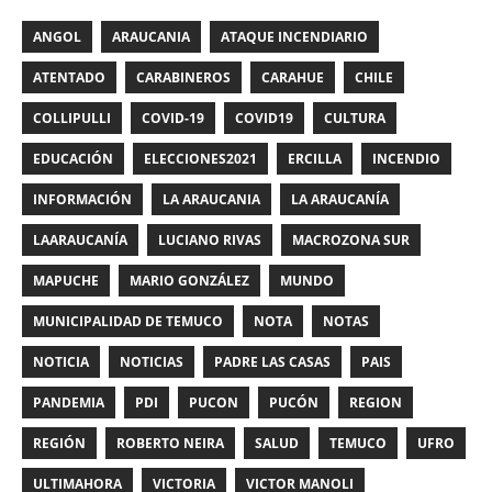
ANGOL
ARAUCANIA
ATAQUE INCENDIARIO
ATENTADO
CARABINEROS
CARAHUE
CHILE
COLLIPULLI
COVID-19
COVID19
CULTURA
EDUCACIÓN
ELECCIONES2021
ERCILLA
INCENDIO
INFORMACIÓN
LA ARAUCANIA
LA ARAUCANÍA
LAARAUCANÍA
LUCIANO RIVAS
MACROZONA SUR
MAPUCHE
MARIO GONZÁLEZ
MUNDO
MUNICIPALIDAD DE TEMUCO
NOTA
NOTAS
NOTICIA
NOTICIAS
PADRE LAS CASAS
PAIS
PANDEMIA
PDI
PUCON
PUCÓN
REGION
REGIÓN
ROBERTO NEIRA
SALUD
TEMUCO
UFRO
ULTIMAHORA
VICTORIA
VICTOR MANOLI