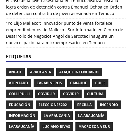
El caso de la joven asesinada en Temuco avanza: Fiscalía
logra orden de detención contra Emanuel Ochoa
en
Orden
de detención contra tío de joven asesinada en Temuco
"Yo Elijo Malleco": innovador punto de venta fortalece
emprendimientos de Malleco - Sur Informado
en
Centro de
Desarrollo de Negocios Angol de Sercotec inaugura un
nuevo espacio para microempresarios en Temuco
ETIQUETAS
ANGOL
ARAUCANIA
ATAQUE INCENDIARIO
ATENTADO
CARABINEROS
CARAHUE
CHILE
COLLIPULLI
COVID-19
COVID19
CULTURA
EDUCACIÓN
ELECCIONES2021
ERCILLA
INCENDIO
INFORMACIÓN
LA ARAUCANIA
LA ARAUCANÍA
LAARAUCANÍA
LUCIANO RIVAS
MACROZONA SUR