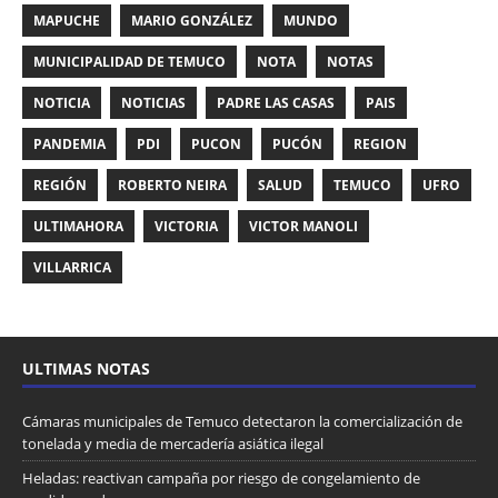
MAPUCHE
MARIO GONZÁLEZ
MUNDO
MUNICIPALIDAD DE TEMUCO
NOTA
NOTAS
NOTICIA
NOTICIAS
PADRE LAS CASAS
PAIS
PANDEMIA
PDI
PUCON
PUCÓN
REGION
REGIÓN
ROBERTO NEIRA
SALUD
TEMUCO
UFRO
ULTIMAHORA
VICTORIA
VICTOR MANOLI
VILLARRICA
ULTIMAS NOTAS
Cámaras municipales de Temuco detectaron la comercialización de
tonelada y media de mercadería asiática ilegal
Heladas: reactivan campaña por riesgo de congelamiento de