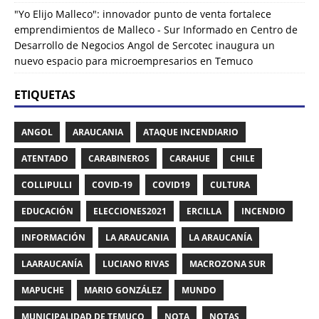
"Yo Elijo Malleco": innovador punto de venta fortalece
emprendimientos de Malleco - Sur Informado
en
Centro de
Desarrollo de Negocios Angol de Sercotec inaugura un
nuevo espacio para microempresarios en Temuco
ETIQUETAS
ANGOL
ARAUCANIA
ATAQUE INCENDIARIO
ATENTADO
CARABINEROS
CARAHUE
CHILE
COLLIPULLI
COVID-19
COVID19
CULTURA
EDUCACIÓN
ELECCIONES2021
ERCILLA
INCENDIO
INFORMACIÓN
LA ARAUCANIA
LA ARAUCANÍA
LAARAUCANÍA
LUCIANO RIVAS
MACROZONA SUR
MAPUCHE
MARIO GONZÁLEZ
MUNDO
MUNICIPALIDAD DE TEMUCO
NOTA
NOTAS