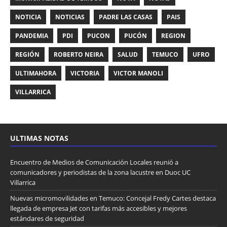
NOTICIA
NOTICIAS
PADRE LAS CASAS
PAIS
PANDEMIA
PDI
PUCON
PUCÓN
REGION
REGIÓN
ROBERTO NEIRA
SALUD
TEMUCO
UFRO
ULTIMAHORA
VICTORIA
VICTOR MANOLI
VILLARRICA
ULTIMAS NOTAS
Encuentro de Medios de Comunicación Locales reunió a
comunicadores y periodistas de la zona lacustre en Duoc UC
Villarrica
Nuevas micromovilidades en Temuco: Concejal Fredy Cartes destaca
llegada de empresa Jet con tarifas más accesibles y mejores
estándares de seguridad