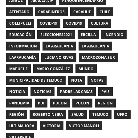
ANGOL
ARAUCANIA
ATAQUE INCENDIARIO
ATENTADO
CARABINEROS
CARAHUE
CHILE
COLLIPULLI
COVID-19
COVID19
CULTURA
EDUCACIÓN
ELECCIONES2021
ERCILLA
INCENDIO
INFORMACIÓN
LA ARAUCANIA
LA ARAUCANÍA
LAARAUCANÍA
LUCIANO RIVAS
MACROZONA SUR
MAPUCHE
MARIO GONZÁLEZ
MUNDO
MUNICIPALIDAD DE TEMUCO
NOTA
NOTAS
NOTICIA
NOTICIAS
PADRE LAS CASAS
PAIS
PANDEMIA
PDI
PUCON
PUCÓN
REGION
REGIÓN
ROBERTO NEIRA
SALUD
TEMUCO
UFRO
ULTIMAHORA
VICTORIA
VICTOR MANOLI
VILLARRICA